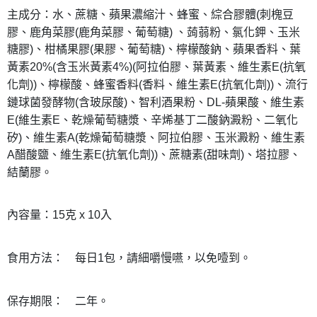
主成分：水、蔗糖、蘋果濃縮汁、蜂蜜、綜合膠體(刺槐豆
膠、鹿角菜膠(鹿角菜膠、葡萄糖) 、蒟蒻粉、氯化鉀、玉米
糖膠)、柑橘果膠(果膠、葡萄糖)、檸檬酸鈉、蘋果香料、葉
黃素20%(含玉米黃素4%)(阿拉伯膠、葉黃素、維生素E(抗氧
化劑))、檸檬酸、蜂蜜香料(香料、維生素E(抗氧化劑))、流行
鏈球菌發酵物(含玻尿酸)、智利酒果粉、DL-蘋果酸、維生素
E(維生素E、乾燥葡萄糖漿、辛烯基丁二酸鈉澱粉、二氧化
矽)、維生素A(乾燥葡萄糖漿、阿拉伯膠、玉米澱粉、維生素
A醋酸鹽、維生素E(抗氧化劑))、蔗糖素(甜味劑)、塔拉膠、
結蘭膠。
內容量：15克 x 10入
食用方法：
每日1包，請細嚼慢嚥，以免噎到。
保存期限：
二年。