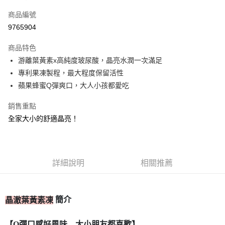
信用卡一次付款
商品編號
信用卡分期付款
9765904
3 期 0 利率 每期
NT$230
21家銀行
商品特色
合作金庫商業銀行
第一商業銀行
超商取貨付款
游離葉黃素x高純度玻尿酸，晶亮水潤一次滿足
華南商業銀行
彰化商業銀行
專利果凍製程，最大程度保留活性
LINE Pay
上海商業儲蓄銀行
台北富邦商業銀行
國泰世華商業銀行
兆豐國際商業銀行
蘋果蜂蜜Q彈爽口，大人小孩都愛吃
Apple Pay
臺灣中小企業銀行
台中商業銀行
銷售重點
匯豐（台灣）商業銀行
華泰商業銀行
街口支付
聯邦商業銀行
遠東國際商業銀行
全家大小的舒適晶亮！
元大商業銀行
永豐商業銀行
ATM付款
玉山商業銀行
星展（台灣）商業銀行
台新國際商業銀行
中國信託商業銀行
運送方式
台灣樂天信用卡公司
詳細說明
相關推薦
全家取貨付款
每筆NT$80，滿NT$399(含以上)免運費
簡介
晶澈葉黃素凍
付款後全家取貨
每筆NT$80，滿NT$399(含以上)免運費
【Q彈口感好風味 大小朋友都喜歡】