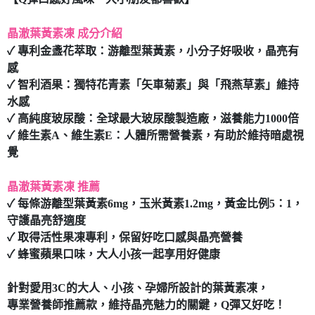
7-11取貨付款
晶澈葉黃素凍 成分介紹
每筆NT$80，滿NT$490(含以上)免運費
✓ 專利金盞花萃取：游離型葉黃素，小分子好吸收，晶亮有
付款後7-11取貨
感
每筆NT$80，滿NT$490(含以上)免運費
✓ 智利酒果：獨特花青素「矢車菊素」與「飛燕草素」維持
水感
宅配
✓ 高純度玻尿酸：全球最大玻尿酸製造廠，滋養能力1000倍
每筆NT$80，滿NT$490(含以上)免運費
✓ 維生素A、維生素E：人體所需營養素，有助於維持暗處視
覺
晶澈葉黃素凍 推薦
✓ 每條游離型葉黃素6mg，玉米黃素1.2mg，黃金比例5：1，
守護晶亮舒適度
✓ 取得活性果凍專利，保留好吃口感與晶亮營養
✓ 蜂蜜蘋果口味，大人小孩一起享用好健康
針對愛用3C的大人、小孩、孕婦所設計的葉黃素凍，
專業營養師推薦款，維持晶亮魅力的關鍵，Q彈又好吃！