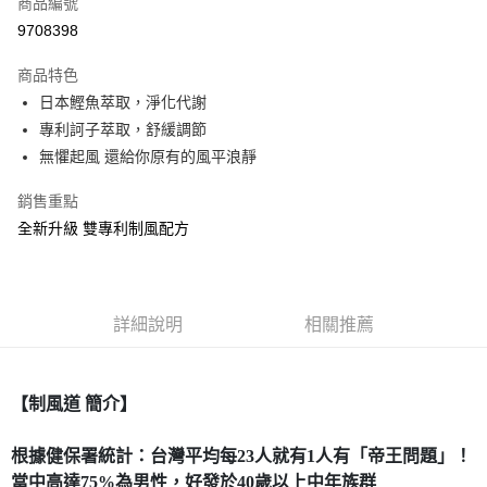
商品編號
信用卡分期付款
9708398
3 期 0 利率 每期
NT$296
21家銀行
商品特色
合作金庫商業銀行
第一商業銀行
超商取貨付款
日本鰹魚萃取，淨化代謝
華南商業銀行
彰化商業銀行
專利訶子萃取，舒緩調節
LINE Pay
上海商業儲蓄銀行
台北富邦商業銀行
國泰世華商業銀行
兆豐國際商業銀行
無懼起風 還給你原有的風平浪靜
Apple Pay
臺灣中小企業銀行
台中商業銀行
銷售重點
匯豐（台灣）商業銀行
華泰商業銀行
街口支付
聯邦商業銀行
遠東國際商業銀行
全新升級 雙專利制風配方
元大商業銀行
永豐商業銀行
ATM付款
玉山商業銀行
星展（台灣）商業銀行
台新國際商業銀行
中國信託商業銀行
運送方式
台灣樂天信用卡公司
詳細說明
相關推薦
全家取貨付款
每筆NT$80，滿NT$399(含以上)免運費
【制風道 簡介】
付款後全家取貨
每筆NT$80，滿NT$399(含以上)免運費
根據健保署統計：台灣平均每23人就有1人有「帝王問題」！
當中高達75%為男性，好發於40歲以上中年族群
7-11取貨付款