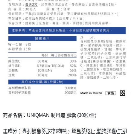
商品名稱：UNIQMAN 制風道 膠囊 (30粒/盒)
主成分：專利鰹魚萃取物(糊精、鰹魚萃取)、動物膠囊(牛明