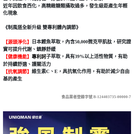
近年因飲食西化，高精緻糖類攝取過多，發生級距產生年輕
每筆NT$80，滿NT$490(含以上)免運費
化現象
付款後7-11取貨
每筆NT$80，滿NT$490(含以上)免運費
《制風道全新升級 雙專利體內調節》
宅配
日本鰹魚萃取，內含50,000微克甲肌肽，研究證
【源頭淨化】
每筆NT$80，滿NT$490(含以上)免運費
實可提升代謝、鎮靜舒緩
子萃取，具有39%以上活性物質，有助
【健康機能】
專利訶
於持續舒適、護關活力
維生素C、E，具抗氧化作用，有助於減少自由
【抗氧調節】
基的產生
食品業者登錄字號 B-124403735-00000-7