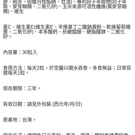
膠、純水、硫酸月桂酯鈉、甘油)、專利訶子萃取物(訶子萃
取、麥芽糊精、二氧化矽)、玉米來源可溶性纖維(異麥芽糊
精)、維生
素C、維生素E(維生素E、辛烯
基丁二酸鈉澱粉、乾燥葡萄糖
漿、二氧化矽)、本多酸鈣、菸鹼醯胺、硬脂酸鎂、二氧化
矽。
內容量：30粒入
食用方法：每天2粒，於空腹以開水吞食，多食無益；日常保
健每天1粒。
保存期限：三年。
有效日期：請見外包裝 (西元年/月/日)
原產地：台灣。