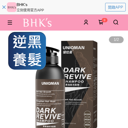
BHK's
開啟APP
立刻使用官方APP
0
1
/
2