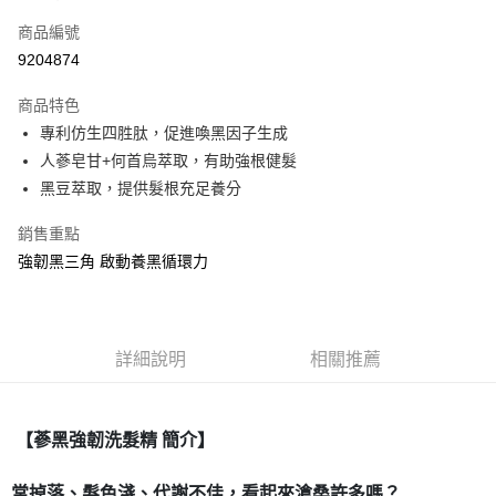
信用卡一次付款
商品編號
信用卡分期付款
9204874
3 期 0 利率 每期
NT$163
21家銀行
商品特色
合作金庫商業銀行
第一商業銀行
超商取貨付款
專利仿生四胜肽，促進喚黑因子生成
華南商業銀行
彰化商業銀行
人蔘皂甘+何首烏萃取，有助強根健髮
LINE Pay
上海商業儲蓄銀行
台北富邦商業銀行
國泰世華商業銀行
兆豐國際商業銀行
黑豆萃取，提供髮根充足養分
Apple Pay
臺灣中小企業銀行
台中商業銀行
銷售重點
匯豐（台灣）商業銀行
華泰商業銀行
街口支付
聯邦商業銀行
遠東國際商業銀行
強韌黑三角 啟動養黑循環力
元大商業銀行
永豐商業銀行
ATM付款
玉山商業銀行
星展（台灣）商業銀行
台新國際商業銀行
中國信託商業銀行
運送方式
台灣樂天信用卡公司
詳細說明
相關推薦
全家取貨付款
每筆NT$80，滿NT$399(含以上)免運費
【蔘黑強韌洗髮精 簡介】
付款後全家取貨
每筆NT$80，滿NT$399(含以上)免運費
常掉落、髮色淺、代謝不佳，看起來滄桑許多嗎？