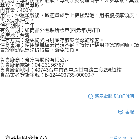
主成分：專利仿生四胜肽、專利頭皮調理因子、人參萃取、黑豆
萃取、何首烏萃取。
內容量：400ml
用法：沖濕頭髮後，取適量於手上搓揉起泡，用指腹按摩頭皮，
再以清水沖淨。
保存期限：三年
有效日期：如商品外包裝所標示(西元年/月/日)
原產地：台灣
保存方式：避免陽光直射並存放於陰涼乾燥處。
注意事項：使用後肌膚若出現不適，請停止使用並諮詢醫師。請
置於嬰幼兒無法取得處，避免誤食。
負責廠商：帝富特股份有限公司
負責廠商電話：04-23156767
負責廠商地址：40743台中市西屯區甘肅路二段25號1樓
食品業者登錄字號：B-124403735-00000-7
顯示電腦版詳細說明
客服
商品相關分類 (7)
查看全部