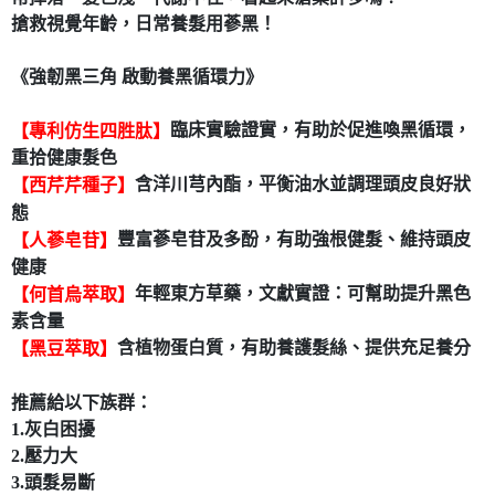
搶救視覺年齡，日常養髮用蔘黑！
7-11取貨付款
每筆NT$80，滿NT$490(含以上)免運費
《強韌黑三角 啟動養黑循環力》
付款後7-11取貨
每筆NT$80，滿NT$490(含以上)免運費
臨床實驗證實，有助於促進喚黑循環，
【專利仿生四胜肽】
重拾健康髮色
宅配
含洋川芎內酯，平衡油水並調理頭皮良好狀
【西芹芹種子】
每筆NT$80，滿NT$490(含以上)免運費
態
豐富蔘皂苷及多酚，有助強根健髮、維持頭皮
【人蔘皂苷】
健康
年輕東方草藥，文獻實證：可幫助提升黑色
【何首烏萃取】
素含量
含植物蛋白質，有助養護髮絲、提供充足養分
【黑豆萃取】
推薦給以下族群：
1.灰白困擾
2.壓力大
3.頭髮易斷