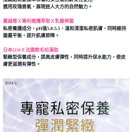
7-11取貨付款
選用玫瑰香氣，展現迷人大方的自然魅力。
每筆NT$80，滿NT$490(含以上)免運費
蔓越莓Ｘ專利橄欖萃取Ｘ乳酸桿菌
付款後7-11取貨
私密養護成分，pH值5.0-5.5，溫和清潔私密肌膚，同時維持
每筆NT$80，滿NT$490(含以上)免運費
菌叢平衡，提升肌膚屏障。
宅配
日本Q10Ｘ法國軟毛松藻取
每筆NT$80，滿NT$490(含以上)免運費
緊緻型保養成分，提高皮膚彈性，同時提升保水能力，使皮
膚更滋潤有彈性。