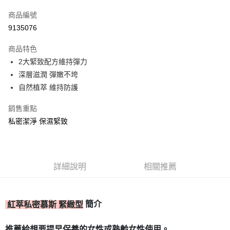
信用卡一次付款
商品編號
信用卡分期付款
9135076
3 期 0 利率 每期
NT$230
21家銀行
商品特色
合作金庫商業銀行
第一商業銀行
超商取貨付款
2大緊致配方維持彈力
華南商業銀行
彰化商業銀行
深層滋潤 彈嫩不垮
LINE Pay
上海商業儲蓄銀行
台北富邦商業銀行
國泰世華商業銀行
兆豐國際商業銀行
自然植萃 維持防護
Apple Pay
臺灣中小企業銀行
台中商業銀行
銷售重點
匯豐（台灣）商業銀行
華泰商業銀行
街口支付
聯邦商業銀行
遠東國際商業銀行
私密潔淨 保濕緊致
元大商業銀行
永豐商業銀行
ATM付款
玉山商業銀行
星展（台灣）商業銀行
台新國際商業銀行
中國信託商業銀行
運送方式
台灣樂天信用卡公司
詳細說明
相關推薦
全家取貨付款
每筆NT$80，滿NT$399(含以上)免運費
簡介
紅萃私密慕斯 緊緻型
付款後全家取貨
每筆NT$80，滿NT$399(含以上)免運費
推薦給想要提早保養的女性或熟齡女性使用。