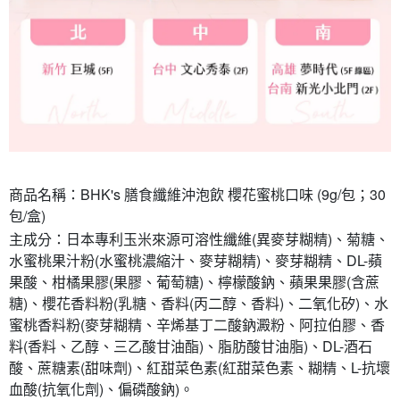
商品名稱：BHK's 膳食纖維沖泡飲 櫻花蜜桃口味 (9g/包；30
包/盒)
主成分：日本專利玉米來源可溶性纖維(異麥芽糊精)、菊糖、
水蜜桃果汁粉(水蜜桃濃縮汁、麥芽糊精)、麥芽糊精、DL-蘋
果酸、柑橘果膠(果膠、葡萄糖)、檸檬酸鈉、蘋果果膠(含蔗
糖)、櫻花香料粉(乳糖、香料(丙二醇、香料)、二氧化矽)、水
蜜桃香料粉(麥芽糊精、辛烯基丁二酸鈉澱粉、阿拉伯膠、香
料(香料、乙醇、三乙酸甘油酯)、脂肪酸甘油脂)、DL-酒石
酸、蔗糖素(甜味劑)、紅甜菜色素(紅甜菜色素、糊精、L-抗壞
血酸(抗氧化劑)、偏磷酸鈉)。