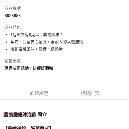
信用卡一次付款
商品編號
信用卡分期付款
8928988
3 期 0 利率 每期
NT$430
21家銀行
商品特色
合作金庫商業銀行
第一商業銀行
超商取貨付款
1包即含有6克以上膳食纖維！
華南商業銀行
彰化商業銀行
孕哺、兒童安心配方，全家人的高纖補給
LINE Pay
上海商業儲蓄銀行
台北富邦商業銀行
國泰世華商業銀行
兆豐國際商業銀行
櫻花蜜桃風味，低糖、低熱量
Apple Pay
臺灣中小企業銀行
台中商業銀行
銷售重點
匯豐（台灣）商業銀行
華泰商業銀行
街口支付
聯邦商業銀行
遠東國際商業銀行
促進腸道蠕動，排便好順暢
元大商業銀行
永豐商業銀行
ATM付款
玉山商業銀行
星展（台灣）商業銀行
台新國際商業銀行
中國信託商業銀行
運送方式
台灣樂天信用卡公司
詳細說明
相關推薦
全家取貨付款
每筆NT$80，滿NT$399(含以上)免運費
簡介
膳食纖維沖泡飲
付款後全家取貨
每筆NT$80，滿NT$399(含以上)免運費
【高纖補給 好菌養成】