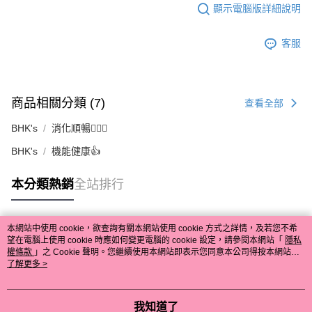
顯示電腦版詳細說明
客服
商品相關分類 (7)
查看全部
BHK's
消化順暢🙆🏻‍♀️
BHK's
機能健康👍
本分類熱銷
全站排行
本網站中使用 cookie，欲查詢有關本網站使用 cookie 方式之詳情，及若您不希
熱門標籤
望在電腦上使用 cookie 時應如何變更電腦的 cookie 設定，請參閱本網站「
隱私
權條款
」之 Cookie 聲明。您繼續使用本網站即表示您同意本公司得按本網站使
用條款之 Cookie 聲明使用 cookie。
了解更多 >
我知道了