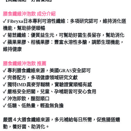
7-11取貨付款
膳食纖維沖泡飲 成分介紹
每筆NT$80，滿NT$490(含以上)免運費
✓ Fibryxa日本專利可溶性纖維：多項研究認可，維持消化道
付款後7-11取貨
機能，幫助排便順暢
每筆NT$80，滿NT$490(含以上)免運費
✓ 菊苣纖維：優質益生元，可幫助好菌生長留存，幫助消化
✓ 蘋果果膠、柑橘果膠：豐富水溶性多醣，調節生理機能，
宅配
維持健康
每筆NT$80，滿NT$490(含以上)免運費
膳食纖維沖泡飲 推薦
✓ 專利膳食纖維來源，美國GRAS安全認可
✓ 完善配方，多項健康領域研究文獻
✓ 獨特IMD異麥芽糊精，實驗證實順暢有感
✓ 嚴格安全把關，兒童、孕哺期皆可安心食用
✓ 沖泡即飲，酸甜順口
✓ 低糖、低熱量，輕盈無負擔
嚴選４大膳食纖維來源，多元補給每日所需，促進腸道蠕
動，養好菌、助消化。