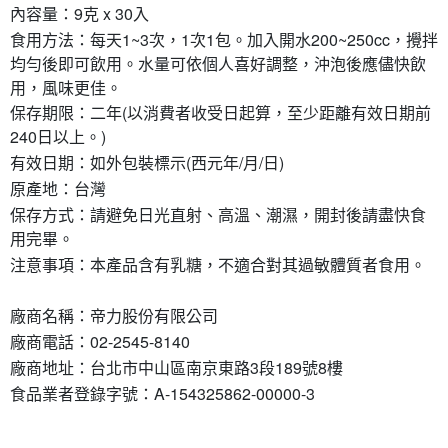
內容量：9克 x 30入
食用方法：每天1~3次，1次1包。加入開水200~250cc，攪拌
均勻後即可飲用。水量可依個人喜好調整，沖泡後應儘快飲
用，風味更佳。
保存期限：二年(以消費者收受日起算，至少距離有效日期前
240日以上。)
有效日期：如外包裝標示(西元年/月/日)
原產地：台灣
保存方式：請避免日光直射、高溫、潮濕，開封後請盡快食
用完畢。
注意事項：本產品含有乳糖，不適合對其過敏體質者食用。
廠商名稱：帝力股份有限公司
廠商電話：02-2545-8140
廠商地址：台北市中山區南京東路3段189號8樓
食品業者登錄字號：A-154325862-00000-3