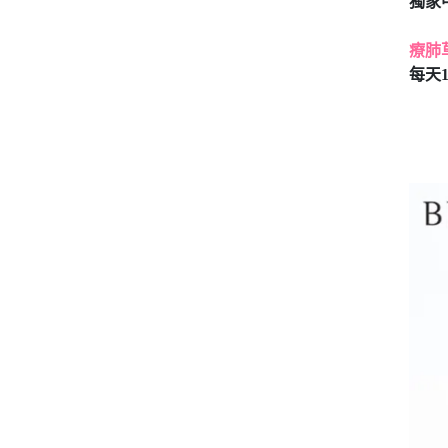
獨家
療肺
每天