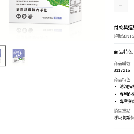
付款與運
超取滿NT$
付款方式
商品特色
信用卡一
商品編號
8117215
信用卡分
商品特色
3 期 
清潤指
合作金
專利β
超商取貨
華南商
專業藥
LINE Pay
上海商
銷售重點
國泰世
Apple Pay
呼吸養護
臺灣中
匯豐（
街口支付
聯邦商