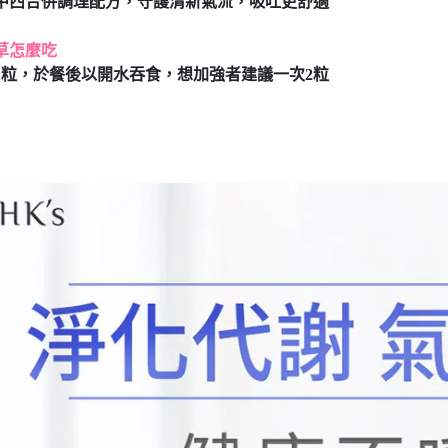
中西合併調理配方，守護清新氣流，吸吐更舒適
草怎麼吃
1粒，於餐後以開水吞食，想加強者建議一次2粒