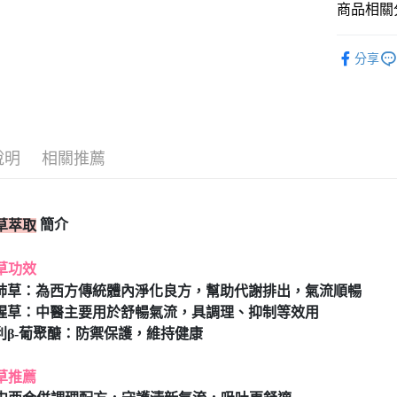
商品相關分
元大商
ATM付款
玉山商
BHK's
台新國
分享
台灣樂
運送方式
人氣商品
BHK's
全家取貨
每筆NT$8
BHK's
說明
相關推薦
機能保健
付款後全
每筆NT$8
全站商品
7-11取貨
BHK's
B
簡介
草萃取
每筆NT$8
草功效
付款後7-1
療肺草：為西方傳統體內淨化良方，幫助代謝排出，氣流順暢
每筆NT$8
魚腥草：中醫主要用於舒暢氣流，具調理、抑制等效用
宅配
專利β-葡聚醣：防禦保護，維持健康
每筆NT$8
草推薦