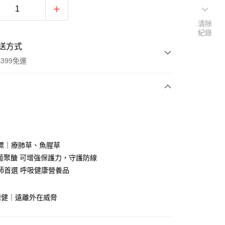
清除
紀錄
送方式
399免運
次付款
期付款
0 利率 每期
NT$263
21家銀行
標｜療肺草、魚腥草
庫商業銀行
第一商業銀行
-葡聚醣 可增強保護力，守護防線
付款
業銀行
彰化商業銀行
師首選 呼吸健康營養品
業儲蓄銀行
台北富邦商業銀行
華商業銀行
兆豐國際商業銀行
保健｜遠離外在威脅
小企業銀行
台中商業銀行
台灣）商業銀行
華泰商業銀行
業銀行
遠東國際商業銀行