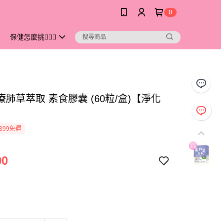
0
保健怎麼挑💁🏻‍♀️
s 療肺草萃取 素食膠囊 (60粒/盒)【淨化
399免運
90