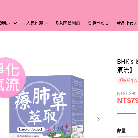
活動⭐
人氣推薦✨
多入囤貨🙌🏻
會員制度🚩
新品上市⚡
BHK’
氣流】
超取滿NT$
NT$1,290
NT$7
數量