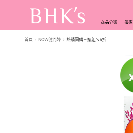
商品分類
優惠
首頁
NOW健而婷
熱銷團購三瓶組↘5折