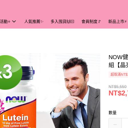
活動⭐
人氣推薦✨
多入囤貨🙌🏻
會員制度🚩
新品上市⚡
NOW健
組【晶
超取滿NT$
NT$5,550
NT$2,
數量