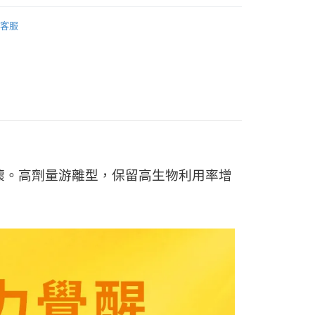
業銀行
星展（台灣）商業銀行
婷
熱銷團購三瓶組↘5折
際商業銀行
中國信託商業銀行
客服
天信用卡公司
婷
上班族◆活力奮鬥

晶亮首選
付款
0，滿NT$399(含以上)免運費

婷
NOW健而婷 全品項
家取貨
0，滿NT$399(含以上)免運費
付款
0，滿NT$490(含以上)免運費
壞。高劑量游離型，保留高生物利用率增
1取貨
0，滿NT$490(含以上)免運費
0，滿NT$490(含以上)免運費