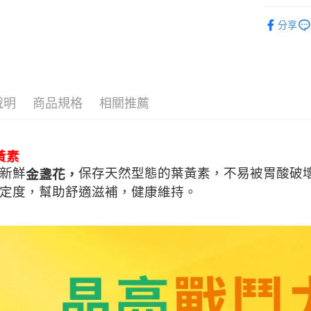
玉山商
NOW健而
台新國
分享
台灣樂
運送方式
NOW健而
機能保健
全家取貨
每筆NT$8
全站商品
說明
商品規格
相關推薦
NOW健而
付款後全
每筆NT$8
7-11取貨
黃素
每筆NT$8
新鮮
保存天然型態的葉黃素，不易被胃酸破
金盞花，
定度，幫助舒適滋補，健康維持。
付款後7-1
每筆NT$8
宅配
每筆NT$8