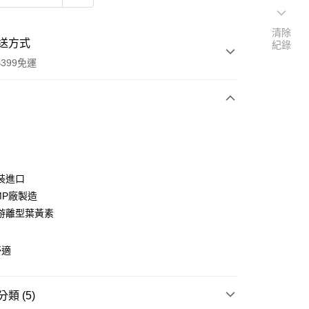
清除
送方式
紀錄
399免運
次付款
期付款
0 利率 每期
NT$925
21家銀行
裝進口
庫商業銀行
第一商業銀行
MP廠製造
付款
業銀行
彰化商業銀行
游離型葉黃素
業儲蓄銀行
台北富邦商業銀行
華商業銀行
兆豐國際商業銀行
舒適
小企業銀行
台中商業銀行
台灣）商業銀行
華泰商業銀行
業銀行
遠東國際商業銀行
類 (5)
業銀行
永豐商業銀行