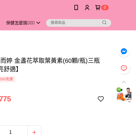
0
保健怎麼挑💁🏻‍♀️
而婷 金盞花萃取葉黃素(60顆/瓶)三瓶
亮舒適】
399免運
775