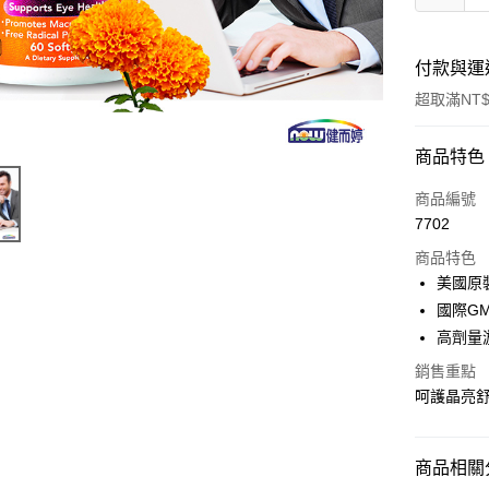
付款與運
超取滿NT$
付款方式
商品特色
信用卡一
商品編號
7702
信用卡分
商品特色
3 期 
美國原
合作金
國際G
超商取貨
華南商
高劑量
LINE Pay
上海商
銷售重點
國泰世
Apple Pay
呵護晶亮
臺灣中
匯豐（
街口支付
聯邦商
商品相關分
元大商
ATM付款