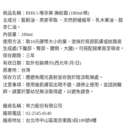
商品名稱：BHK's 唯孕美 撫紋霜 (180ml/條)
主成分：藍薊油、燕麥萃取 、天然舒緩植萃、乳木果油、甜
杏仁油。
內容量：180ml
使用方法：取10元硬幣大小的量，塗抹於局部肌膚或紋路易
生成處(下腹部、臀部、腰側、大腿)。可搭配按摩直至吸收。
保存期限：三年
有效日期：如外包裝標示(西元年/月/日)
原產地：台灣
保存方式：應避免陽光直射並存放於陰涼乾燥處。
注意事項：使用後肌膚若出現不適，請停止使用，並諮詢醫
師。請置於嬰幼兒無法取得處，以避免誤食。
廠商名稱：帝力股份有限公司
廠商電話：02-2545-8140
廠商地址：台北市中山區南京東路3段189號8樓