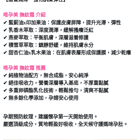
7-11取貨付款
唯孕美 撫紋霜 介紹
每筆NT$80，滿NT$490(含以上)免運費
✔ 藍薊油x印加果油：保護皮膚屏障，提升光澤、彈性
付款後7-11取貨
✔ 乳香木萃取：深度潤澤，緩解搔癢泛紅
每筆NT$80，滿NT$490(含以上)免運費
✔ 燕麥萃取：平衡肌膚，深層滋養修護
✔ 積雪草萃取：鎮靜舒緩，維持肌膚水分
宅配
✔ 甜杏仁油x乳木果油：在肌膚表層形成保護膜，減少乾癢
每筆NT$80，滿NT$490(含以上)免運費
唯孕美 撫紋霜 推薦
✔ 純植物油配方，無合成脂，安心純淨
✔ 絕佳吸收力，營養深層導入基底，不厚重黏膩
✔ 多重卵磷酯乳化技術，輕鬆推勻，清爽不黏膩
✔ 無多餘化學添加，孕婦安心使用
孕期預防紋理，建議懷孕第一天開始使用。
嚴選頂級成分，質地輕盈好吸收，全天候守護媽咪孕肚。