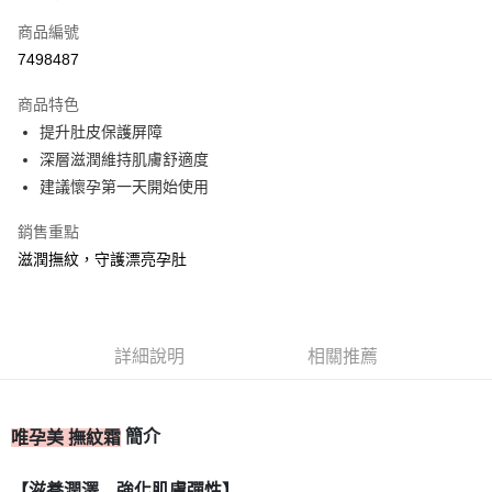
信用卡一次付款
商品編號
信用卡分期付款
7498487
3 期 0 利率 每期
NT$496
21家銀行
商品特色
合作金庫商業銀行
第一商業銀行
超商取貨付款
提升肚皮保護屏障
華南商業銀行
彰化商業銀行
深層滋潤維持肌膚舒適度
LINE Pay
上海商業儲蓄銀行
台北富邦商業銀行
國泰世華商業銀行
兆豐國際商業銀行
建議懷孕第一天開始使用
Apple Pay
臺灣中小企業銀行
台中商業銀行
銷售重點
匯豐（台灣）商業銀行
華泰商業銀行
街口支付
聯邦商業銀行
遠東國際商業銀行
滋潤撫紋，守護漂亮孕肚
元大商業銀行
永豐商業銀行
ATM付款
玉山商業銀行
星展（台灣）商業銀行
台新國際商業銀行
中國信託商業銀行
運送方式
台灣樂天信用卡公司
詳細說明
相關推薦
全家取貨付款
每筆NT$80，滿NT$399(含以上)免運費
簡介
唯孕美 撫紋霜
付款後全家取貨
每筆NT$80，滿NT$399(含以上)免運費
【滋養潤澤 強化肌膚彈性】