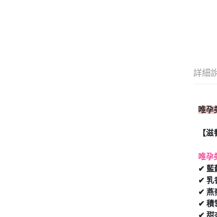
詳細
唯孕
【滋
唯孕
✔ 
✔ 
✔ 
✔ 
✔ 