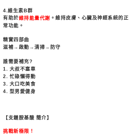
4.維生素B群
有助於
。維持皮膚、心臟及神經系統的正
維持能量代謝
常功能。
精實四部曲
滋補→啟動→清掃→防守
誰需要補充?
1. 大叔不塞車
2. 忙碌懶得動
3. 大口吃美食
4. 型男愛健身
【支鏈胺基酸 簡介】
挑戰新極限！