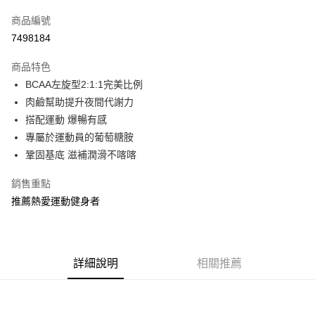
信用卡一次付款
商品編號
信用卡分期付款
7498184
3 期 0 利率 每期
NT$330
21家銀行
商品特色
合作金庫商業銀行
第一商業銀行
超商取貨付款
BCAA左旋型2:1:1完美比例
華南商業銀行
彰化商業銀行
肉鹼幫助提升夜間代謝力
LINE Pay
上海商業儲蓄銀行
台北富邦商業銀行
國泰世華商業銀行
兆豐國際商業銀行
搭配運動 爆暢有感
Apple Pay
臺灣中小企業銀行
台中商業銀行
專屬於運動員的葡萄糖胺
匯豐（台灣）商業銀行
華泰商業銀行
鞏固基底 滋補潤滑不喀喀
街口支付
聯邦商業銀行
遠東國際商業銀行
元大商業銀行
永豐商業銀行
ATM付款
銷售重點
玉山商業銀行
星展（台灣）商業銀行
推薦熱愛運動健身者
台新國際商業銀行
中國信託商業銀行
運送方式
台灣樂天信用卡公司
全家取貨付款
每筆NT$80，滿NT$399(含以上)免運費
詳細說明
相關推薦
付款後全家取貨
每筆NT$80，滿NT$399(含以上)免運費