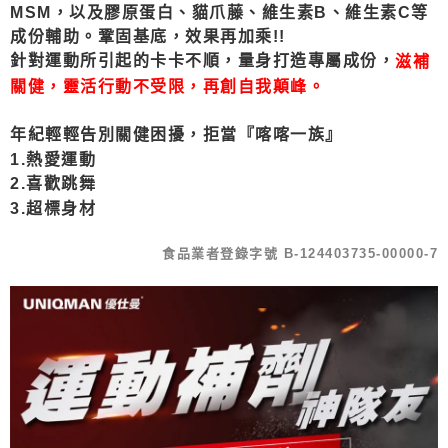
MSM，以及膠原蛋白、貓爪藤、維生素B、維生素C等
成份輔助。鞏固基底，效果再加乘!!
針對運動所引起的卡卡不順，量身打造專屬成份，
滋補
關健，靈活行動不受限，再創自我顛峰。
年紀輕輕告別關健困擾，拒當『喀喀一族』
1.熱愛運動
2.喜歡跳舞
3.超標身材
食品業者登錄字號 B-124403735-00000-7