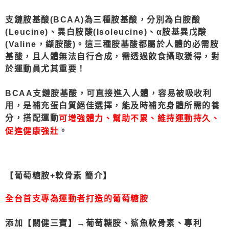
支鏈胺基酸(BCAA)為三種胺基酸，分別為白胺酸
(Leucine)、異白胺酸(Isoleucine)、α胺基異戊酸
(Valine，纈胺酸)。這三種胺基酸都屬於人體的必需胺
基酸，且人體無法自行合成，需透過飲食攝取獲得，對
於運動員尤其重要！
BCAA支鏈胺基酸，可直接進入人體，容易被吸收利
用，是補充蛋白質絕佳選擇，能及時補充身體所需的養
分，搭配運動
可增強體力、幫助不累、維持運動持久、
。
促進健康強壯
【葡萄糖胺+軟骨素 簡介】
全台首支專為運動者打造的葡萄糖胺
添加【關健三寶】→葡萄糖胺、鯊魚軟骨素、專利