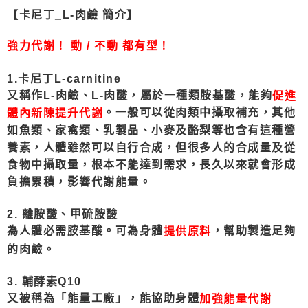
【卡尼丁_L-肉鹼 簡介】
7-11取貨付款
每筆NT$80，滿NT$490(含以上)免運費
強力代謝！ 動 / 不動 都有型！
付款後7-11取貨
每筆NT$80，滿NT$490(含以上)免運費
1.卡尼丁L-carnitine
又稱作L-肉鹼、L-肉酸，屬於一種類胺基酸，能夠
促進
宅配
。一般可以從肉類中攝取補充，其他
體內
陳提升代謝
新
每筆NT$80，滿NT$490(含以上)免運費
如魚類、家禽類、乳製品、小麥及酪梨等也含有這種營
養素，人體雖然可以自行合成，但很多人的合成量及從
食物中攝取量，根本不能達到需求，長久以來就會形成
負擔累積，影響代謝能量。
2. 離胺酸、甲硫胺酸
為人體必需胺基酸。可為身體
，幫助製造足夠
提供原料
的肉鹼。
3. 輔酵素Q10
又被稱為「能量工廠」，能協助身體
加強能量代謝