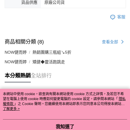
貨品供應
原廠公司貨
客服
商品相關分類 (8)
查看全部
NOW健而婷
熱銷團購三瓶組↘5折
NOW健而婷
矯健◆靈活跑跳走
本分類熱銷
全站排行
本網站中使用 cookie，欲查詢有關本網站使用 cookie 方式之詳情，及若您不希
熱門標籤
望在電腦上使用 cookie 時應如何變更電腦的 cookie 設定，請參閱本網站「
隱私
權條款
」之 Cookie 聲明。您繼續使用本網站即表示您同意本公司得按本網站使
用條款之 Cookie 聲明使用 cookie。
了解更多 >
我知道了