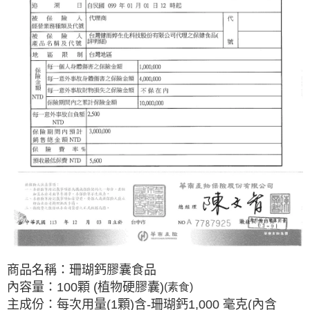
商品名稱：珊瑚鈣膠囊食品
內容量：
100
顆
(
植物硬膠囊
)
(素食)
主成份：每次用量
(1
顆
)
含
-
珊瑚鈣
1,000
毫克
(
內含