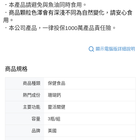
．本產品請避免與魚油同時食用。
．
商品顆粒色澤會有深淺不同為自然變化，請安心食
用。
．本公司產品，一律投保
1000
萬產品責任險。
顯示電腦版詳細說明
商品規格
商品種類
保健食品
熱門成份
珊瑚鈣
主要功能
靈活關健
容量
3瓶/組
品牌
美國