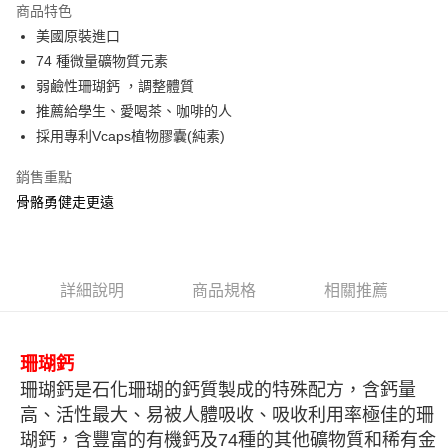
商品特色
合作金庫商業銀行
第一商業銀行
超商取貨付款
美國原裝進口
華南商業銀行
彰化商業銀行
74 種微量礦物質元素
LINE Pay
上海商業儲蓄銀行
台北富邦商業銀行
國泰世華商業銀行
兆豐國際商業銀行
弱鹼性珊瑚鈣 ，調整體質
Apple Pay
臺灣中小企業銀行
台中商業銀行
推薦給學生、愛喝茶、咖啡的人
匯豐（台灣）商業銀行
華泰商業銀行
採用專利Vcaps植物膠囊(純素)
街口支付
聯邦商業銀行
遠東國際商業銀行
元大商業銀行
永豐商業銀行
ATM付款
銷售重點
玉山商業銀行
星展（台灣）商業銀行
骨骼勇健走更遠
台新國際商業銀行
中國信託商業銀行
運送方式
台灣樂天信用卡公司
全家取貨付款
每筆NT$80，滿NT$399(含以上)免運費
詳細說明
商品規格
相關推薦
付款後全家取貨
每筆NT$80，滿NT$399(含以上)免運費
珊瑚鈣
7-11取貨付款
珊瑚鈣是石化珊瑚的鈣質製成的特殊配方，含鈣量
每筆NT$80，滿NT$490(含以上)免運費
高、活性最大、易被人體吸收、吸收利用率極佳的珊
瑚鈣，含豐富的有機鈣及74種的其他礦物質和稀有金