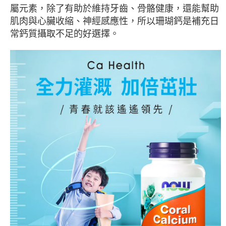
付款後7-11取貨
屬元素，除了有助於維持牙齒、骨骼健康，還能幫助
每筆NT$80，滿NT$490(含以上)免運費
肌肉與心臟收縮、神經感應性，所以珊瑚鈣是補充日
常鈣質攝取不足的好選擇。
宅配
每筆NT$80，滿NT$490(含以上)免運費