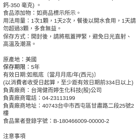
鈣
-350
毫克
)
。
食品添加物：如商品標示所示。
用法用量：
1
次
1
顆，
1
天
2
次，餐
後
以開水食用，
1
天請
勿超過
3
顆，多食無益。
保存方式：開封後，請將瓶蓋押緊，避免日光直射、
高溫及潮濕。
原產地：美國
保存期限
：
5
年
有效日期
:
如瓶底〔當月月底
/
年
(
西元
)
〕
(
以消費者收受日起算，至少距有效日期前
334
日以上
)
負責廠商：台灣健而婷生化科技
(
股
)
公司
負責廠商電話：
04-23113199
負責廠商地址：
40743
台中市西屯區甘肅路二段
25
號
2
樓
食品業者登錄字號：
B-180466009-00000-2
注意事項