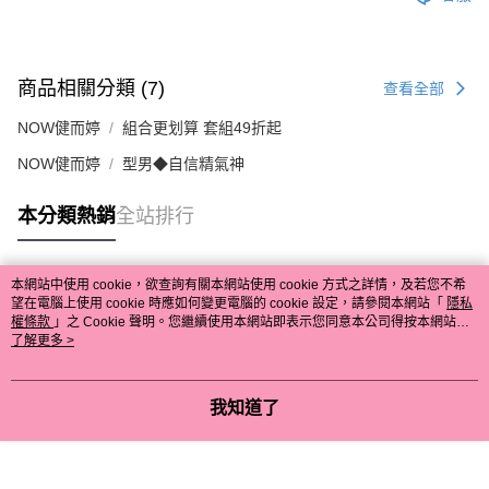
商品相關分類 (7)
查看全部
NOW健而婷
組合更划算 套組49折起
NOW健而婷
型男◆自信精氣神
本分類熱銷
全站排行
本網站中使用 cookie，欲查詢有關本網站使用 cookie 方式之詳情，及若您不希
熱門標籤
望在電腦上使用 cookie 時應如何變更電腦的 cookie 設定，請參閱本網站「
隱私
權條款
」之 Cookie 聲明。您繼續使用本網站即表示您同意本公司得按本網站使
用條款之 Cookie 聲明使用 cookie。
了解更多 >
我知道了