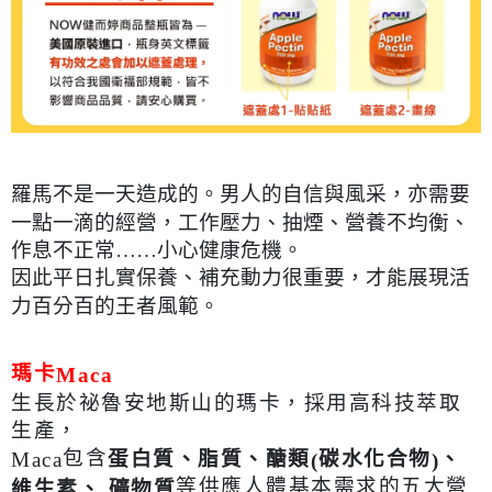
付款後7-11取貨
每筆NT$80，滿NT$490(含以上)免運費
宅配
每筆NT$80，滿NT$490(含以上)免運費
羅馬不是一天造成的。男人的自信與風采，亦需要
一點一滴的經營，工作壓力、抽煙、營養不均衡、
作息不正常……小心健康危機。
因此平日扎實保養、補充動力很重要，才能展現活
力百分百的王者風範。
瑪卡
Maca
生長於祕魯安地斯山的瑪卡，採用高科技萃取
生產，
包含
蛋白質、脂質、醣類
碳水化合物
、
Maca
(
)
等供應人體基本需求的五大營
維生素、 礦物質