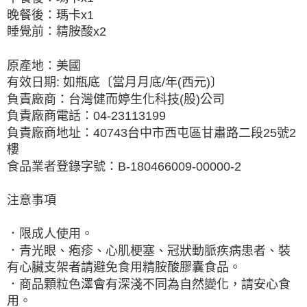
晚餐後：瑪卡x1
睡覺前：精胺酸x2
原產地：美國
有效日期: 如瓶底〔當月月底/年(西元)〕
負責廠商：台灣健而婷生化科技(股)公司
負責廠商電話：04-23113199
負責廠商地址：40743台中市西屯區甘肅路二段25號2
樓
食品業者登錄字號：B-180466009-00000-2
注意事項
．限成人使用。
．青光眼、疱疹、心肌梗塞、冠狀動脈疾病患者、裝
有心臟支架者請避免食用精胺酸膠囊食品。
．商品顆粒色澤會有深淺不同為自然變化，請安心食
用。