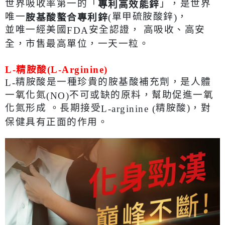
世界吸收率第一的「
」，是世界
專利高效能鋅
唯一
單甲硫胺酸鋅
，
胺基酸螯合專利鋅
(
)
並唯一經美國
安全認證， 高吸收、高安
FDA
全，市售最高單位，一天一粒。
L-
精胺酸
(L-Arginine)
精胺酸是一種珍貴的胺基酸補充劑，是人體
L-
一氧化氮
不可或缺的原料，幫助促進一氧
(NO)
化氮形成 。長期接受
精胺酸)，對
L-arginine (
保健具有正面的作用。