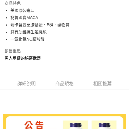
商品特色
合作金庫商業銀行
第一商業銀行
超商取貨付款
美國原裝進口
華南商業銀行
彰化商業銀行
祕魯國寶MACA
LINE Pay
上海商業儲蓄銀行
台北富邦商業銀行
國泰世華商業銀行
兆豐國際商業銀行
瑪卡含豐富胺基酸、B群、礦物質
Apple Pay
臺灣中小企業銀行
台中商業銀行
鋅有助維持生殖機能
匯豐（台灣）商業銀行
華泰商業銀行
一氧化氮NO精胺酸
街口支付
聯邦商業銀行
遠東國際商業銀行
元大商業銀行
永豐商業銀行
ATM付款
銷售重點
玉山商業銀行
星展（台灣）商業銀行
男人勇健的秘密武器
台新國際商業銀行
中國信託商業銀行
運送方式
台灣樂天信用卡公司
全家取貨付款
每筆NT$80，滿NT$399(含以上)免運費
詳細說明
商品規格
相關推薦
付款後全家取貨
每筆NT$80，滿NT$399(含以上)免運費
7-11取貨付款
每筆NT$80，滿NT$490(含以上)免運費