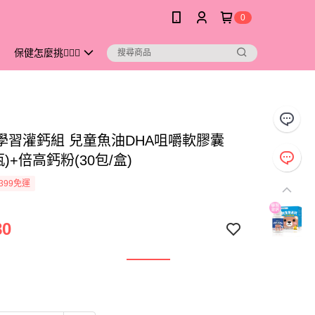
0
保健怎麼挑💁🏻‍♀️
s 學習灌鈣組 兒童魚油DHA咀嚼軟膠囊
瓶)+倍高鈣粉(30包/盒)
399免運
80