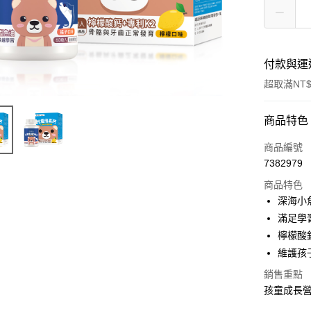
付款與運
超取滿NT$
付款方式
商品特色
信用卡一
商品編號
7382979
信用卡分
商品特色
3 期 
深海小
合作金
滿足學
超商取貨
華南商
檸檬酸
LINE Pay
上海商
維護孩
國泰世
Apple Pay
銷售重點
臺灣中
匯豐（
孩童成長營
街口支付
聯邦商