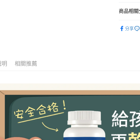
元大商
ATM付款
玉山商
商品相關分
台新國
台灣樂
BHK's
運送方式
分享
人氣商品
全家取貨
BHK's
每筆NT$8
兒童保健👩
付款後全
說明
相關推薦
全站商品
每筆NT$8
BHK's
B
7-11取貨
每筆NT$8
付款後7-1
每筆NT$8
宅配
每筆NT$8