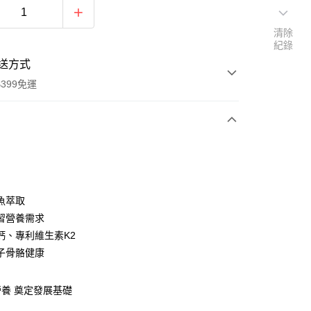
清除
紀錄
送方式
399免運
次付款
期付款
0 利率 每期
NT$326
21家銀行
魚萃取
庫商業銀行
第一商業銀行
習營養需求
付款
業銀行
彰化商業銀行
鈣、專利維生素K2
業儲蓄銀行
台北富邦商業銀行
子骨骼健康
華商業銀行
兆豐國際商業銀行
小企業銀行
台中商業銀行
台灣）商業銀行
華泰商業銀行
養 奠定發展基礎
業銀行
遠東國際商業銀行