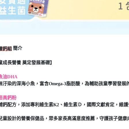
簡介
灌鈣組
童成長營養 奠定發展基礎】
魚油DHA
無汙染的深海小魚，富含Omega-3脂肪酸，為輔助孩童學習發展
倍高鈣粉
補鈣配方，添加專利維生素K2、維生素Ｄ，國際文獻肯定，維護
兒童設計的營養保健品，眾多家長高滿意度推薦，守護孩子健康