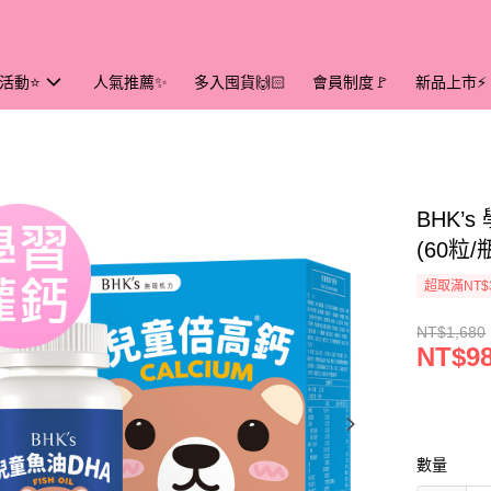
活動⭐
人氣推薦✨
多入囤貨🙌🏻
會員制度🚩
新品上市⚡
BHK’
(60粒/
超取滿NT$
NT$1,680
NT$9
數量