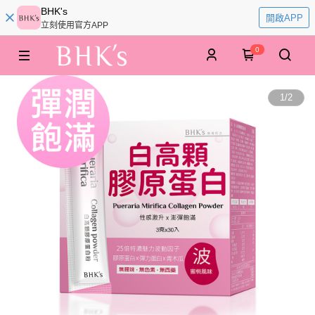
BHK's
開啟APP
立刻使用官方APP
0
1
/
2