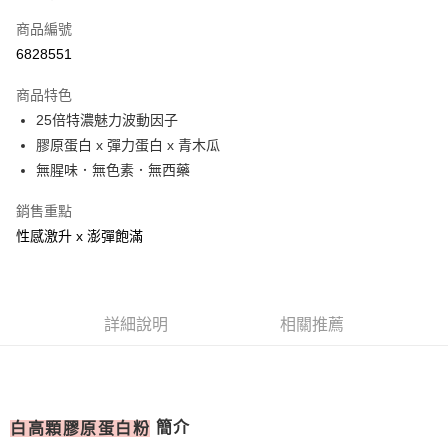
信用卡一次付款
商品編號
信用卡分期付款
6828551
3 期 0 利率 每期
NT$230
21家銀行
商品特色
合作金庫商業銀行
第一商業銀行
超商取貨付款
25倍特濃魅力波動因子
華南商業銀行
彰化商業銀行
膠原蛋白 x 彈力蛋白 x 青木瓜
LINE Pay
上海商業儲蓄銀行
台北富邦商業銀行
國泰世華商業銀行
兆豐國際商業銀行
無腥味．無色素．無西藥
Apple Pay
臺灣中小企業銀行
台中商業銀行
銷售重點
匯豐（台灣）商業銀行
華泰商業銀行
街口支付
聯邦商業銀行
遠東國際商業銀行
性感激升 x 澎彈飽滿
元大商業銀行
永豐商業銀行
ATM付款
玉山商業銀行
星展（台灣）商業銀行
台新國際商業銀行
中國信託商業銀行
運送方式
台灣樂天信用卡公司
詳細說明
相關推薦
全家取貨付款
每筆NT$80，滿NT$399(含以上)免運費
付款後全家取貨
簡介
白高顆膠原蛋白粉
每筆NT$80，滿NT$399(含以上)免運費