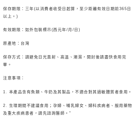
保存期限：三年(以消費者收受日起算，至少距離有效日期前365日
以上。)
有效期限：如外包裝標示(西元年/月/日)
原產地：台灣
保存方式：請避免日光直射、高溫、潮濕，開封後請盡快食用完
畢。
注意事項：
1. 本產品含有魚類、牛奶及其製品，不適合對其過敏體質者食用。
2. 生理期間不建議食用；孕婦、哺乳婦女、婦科疾病者、服用藥物
及重大疾病患者，請先諮詢醫師。"