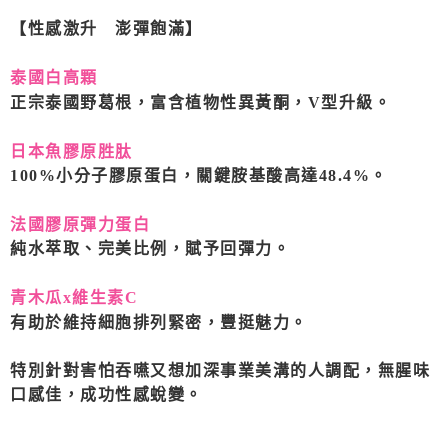
7-11取貨付款
【性感激升 澎彈飽滿】
每筆NT$80，滿NT$490(含以上)免運費
泰國白高顆
付款後7-11取貨
正宗泰國野葛根，富含植物性異黃酮，V型升級。
每筆NT$80，滿NT$490(含以上)免運費
宅配
日本魚膠原胜肽
100%小分子膠原蛋白，關鍵胺基酸高達48.4%。
每筆NT$80，滿NT$490(含以上)免運費
法國膠原彈力蛋白
純水萃取、完美比例，賦予回彈力。
青木瓜x維生素C
有助於維持細胞排列緊密，豐挺魅力。
特別針對害怕吞嚥又想加深事業美溝的人調配，無腥味
口感佳，成功性感蛻變。