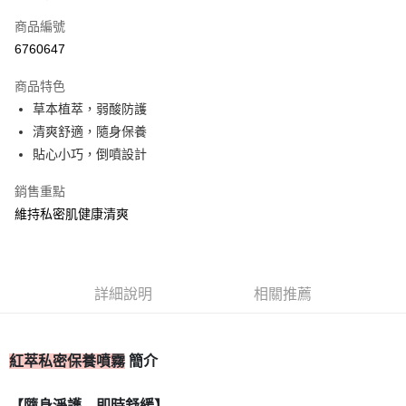
信用卡一次付款
商品編號
信用卡分期付款
6760647
3 期 0 利率 每期
NT$163
21家銀行
商品特色
合作金庫商業銀行
第一商業銀行
超商取貨付款
草本植萃，弱酸防護
華南商業銀行
彰化商業銀行
清爽舒適，隨身保養
LINE Pay
上海商業儲蓄銀行
台北富邦商業銀行
國泰世華商業銀行
兆豐國際商業銀行
貼心小巧，倒噴設計
Apple Pay
臺灣中小企業銀行
台中商業銀行
銷售重點
匯豐（台灣）商業銀行
華泰商業銀行
街口支付
聯邦商業銀行
遠東國際商業銀行
維持私密肌健康清爽
元大商業銀行
永豐商業銀行
ATM付款
玉山商業銀行
星展（台灣）商業銀行
台新國際商業銀行
中國信託商業銀行
運送方式
台灣樂天信用卡公司
詳細說明
相關推薦
全家取貨付款
每筆NT$80，滿NT$399(含以上)免運費
紅萃私密保養噴霧
簡介
付款後全家取貨
每筆NT$80，滿NT$399(含以上)免運費