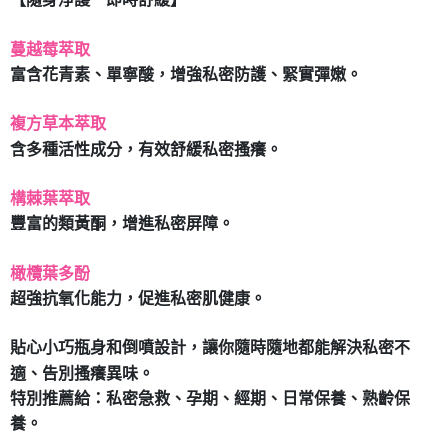
【隨身淨護 即時舒緩】
7-11取貨付款
每筆NT$80，滿NT$490(含以上)免運費
蔓越莓萃取
富含花青素、單寧酸，增強私密防護、緊實彈嫩。
付款後7-11取貨
每筆NT$80，滿NT$490(含以上)免運費
複方草本萃取
含多種活性成分，有效舒緩私密搔癢。
宅配
每筆NT$80，滿NT$490(含以上)免運費
構棘葉萃取
豐富的類黃酮，增進私密屏障。
橄欖葉多酚
超強抗氧化能力，促進私密肌健康。
貼心小巧瓶身和倒噴設計，讓你隨時隨地都能解決私密不
適、告別搔癢異味。
特別推薦給：私密急救、孕期、經期、日常保養、熟齡保
養。