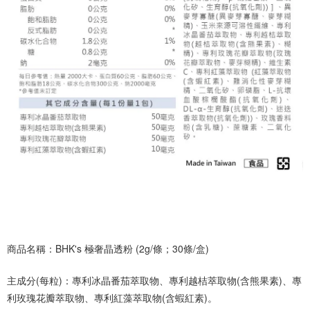
商品名稱：BHK's 極奢晶透粉 (2g/條；30條/盒)
主成分(每粒)：專利冰晶番茄萃取物、專利越桔萃取物(含熊果素)、專
利玫瑰花瓣萃取物、專利紅藻萃取物(含蝦紅素)。