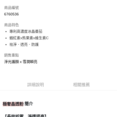
信用卡一次付款
商品編號
信用卡分期付款
6760536
3 期 0 利率 每期
NT$230
21家銀行
商品特色
合作金庫商業銀行
第一商業銀行
超商取貨付款
專利高濃度冰晶番茄
華南商業銀行
彰化商業銀行
蝦紅素x熊果素x維生素C
LINE Pay
上海商業儲蓄銀行
台北富邦商業銀行
國泰世華商業銀行
兆豐國際商業銀行
祛淨．透亮．防護
Apple Pay
臺灣中小企業銀行
台中商業銀行
銷售重點
匯豐（台灣）商業銀行
華泰商業銀行
街口支付
聯邦商業銀行
遠東國際商業銀行
淨光護顏 x 雪潤瞬亮
元大商業銀行
永豐商業銀行
ATM付款
玉山商業銀行
星展（台灣）商業銀行
台新國際商業銀行
中國信託商業銀行
運送方式
台灣樂天信用卡公司
詳細說明
相關推薦
全家取貨付款
每筆NT$80，滿NT$399(含以上)免運費
簡介
極奢晶透粉
付款後全家取貨
每筆NT$80，滿NT$399(含以上)免運費
【長效抵禦 淨透提亮】