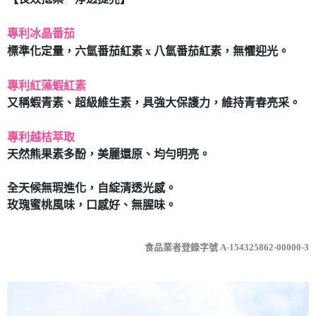
7-11取貨付款
專利冰晶番茄
每筆NT$80，滿NT$490(含以上)免運費
標準化定量，六氫番茄紅素 x 八氫番茄紅素，無懼迎光。
付款後7-11取貨
每筆NT$80，滿NT$490(含以上)免運費
專利紅藻蝦紅素
又稱蝦青素、超級維生素，具強大保護力，維持青春亮采。
宅配
每筆NT$80，滿NT$490(含以上)免運費
專利越桔萃取
天然熊果素多酚，美麗還原、均勻明亮。
全天候無瑕進化，自綻清透光感。
玫瑰蜜桃風味，口感好、無腥味。
食品業者登錄字號 A-154325862-00000-3