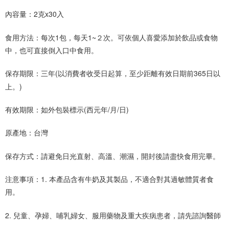
內容量：2克x30入
食用方法：每次1包，每天1~２次。可依個人喜愛添加於飲品或食物
中，也可直接倒入口中食用。
保存期限：三年(以消費者收受日起算，至少距離有效日期前365日以
上。)
有效期限：如外包裝標示(西元年/月/日)
原產地：台灣
保存方式：請避免日光直射、高溫、潮濕，開封後請盡快食用完畢。
注意事項：1. 本產品含有牛奶及其製品，不適合對其過敏體質者食
用。
2. 兒童、孕婦、哺乳婦女、服用藥物及重大疾病患者，請先諮詢醫師
。