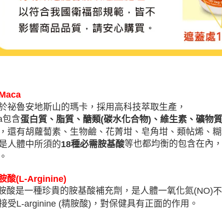
Maca
於祕魯安地斯山的瑪卡，採用高科技萃取生產，
a
包含
蛋白質、脂質、醣類
(
碳水化合物
)
、維生素、礦物
，還有胡蘿蔔素、生物鹼、花菁坩、皂角坩、類帖烯、糊
等也都均衡的包含在內，
是人體中所須的
18
種必需胺基酸
。
胺酸
(L-Arginine)
胺酸是一種珍貴的胺基酸補充劑，是人體一氧化氮
(NO)
不
接受
L-arginine (
精胺酸
)
，對保健具有正面的作用。