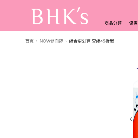
商品分類
優惠
首頁
NOW健而婷
組合更划算 套組49折起