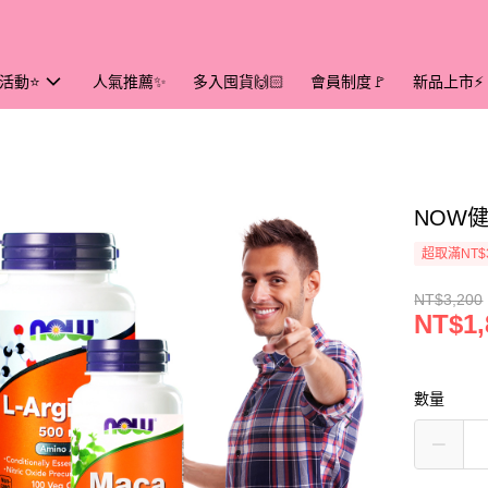
活動⭐
人氣推薦✨
多入囤貨🙌🏻
會員制度🚩
新品上市⚡
NOW
超取滿NT$
NT$3,200
NT$1,
數量