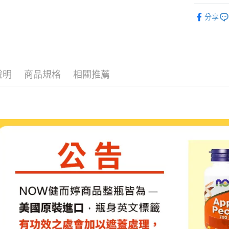
台灣樂
NOW健而
運送方式
分享
NOW健而
全家取貨
NOW健而
每筆NT$8
NOW健而
付款後全
說明
商品規格
相關推薦
機能保健
每筆NT$8
全站商品
7-11取貨
NOW健而
每筆NT$8
付款後7-1
每筆NT$8
宅配
每筆NT$8