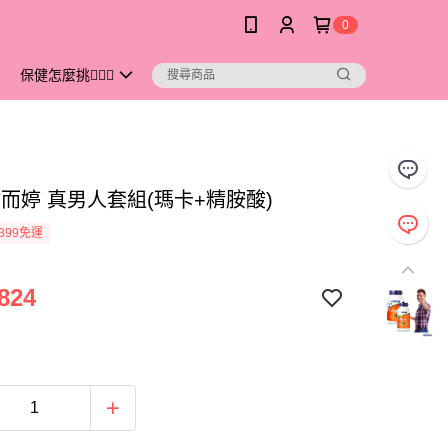
0
保健怎麼挑💁🏻‍♀️
健而婷 真男人套組(瑪卡+精胺酸)
399免運
824