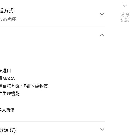
送方式
清除
399免運
紀錄
次付款
期付款
0 利率 每期
NT$608
21家銀行
裝進口
庫商業銀行
第一商業銀行
寶MACA
付款
業銀行
彰化商業銀行
豐富胺基酸、B群、礦物質
業儲蓄銀行
台北富邦商業銀行
性生理機能
華商業銀行
兆豐國際商業銀行
小企業銀行
台中商業銀行
台灣）商業銀行
華泰商業銀行
男人勇健
業銀行
遠東國際商業銀行
業銀行
永豐商業銀行
業銀行
星展（台灣）商業銀行
類 (7)
際商業銀行
中國信託商業銀行