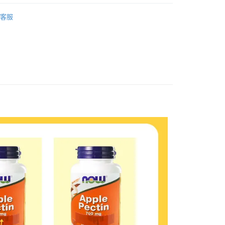
天信用卡公司
婷
組合更划算 套組49折起
客服
婷
型男◆自信精氣神
付款
婷
精神◆活力好旺盛
0，滿NT$399(含以上)免運費
婷
上班族◆活力奮鬥
家取貨

男性魅力
0，滿NT$399(含以上)免運費

付款
婷
NOW健而婷 全品項
0，滿NT$490(含以上)免運費
1取貨
0，滿NT$490(含以上)免運費
0，滿NT$490(含以上)免運費