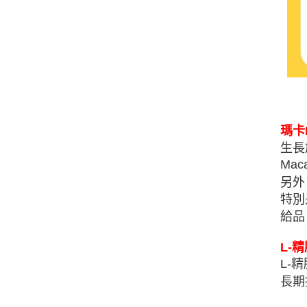
瑪卡
生長
Mac
另外
特別
給品
L-
精
L-
精
長期