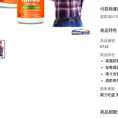
付款與運
超取滿NT$
付款方式
商品特色
信用卡一
商品編號
6716
信用卡分
商品特色
3 期 
美國原
合作金
祕魯國
超商取貨
華南商
瑪卡含
LINE Pay
上海商
調節男
國泰世
Apple Pay
銷售重點
臺灣中
匯豐（
精力旺盛 
街口支付
聯邦商
元大商
ATM付款
玉山商
商品相關分
台新國