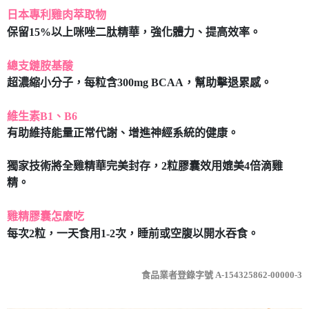
日本專利雞肉萃取物
每筆NT$80，滿NT$490(含以上)免運費
保留15%以上咪唑二肽精華，強化體力、提高效率。
付款後7-11取貨
每筆NT$80，滿NT$490(含以上)免運費
總支鏈胺基酸
超濃縮小分子，每粒含300mg BCAA，幫助擊退累感。
宅配
每筆NT$80，滿NT$490(含以上)免運費
維生素B1、B6
有助維持能量正常代謝、增進神經系統的健康。
獨家技術將全雞精華完美封存，2粒膠囊效用媲美4倍滴雞
精。
雞精膠囊怎麼吃
每次2粒，一天食用1-2次，睡前或空腹以開水吞食。
食品業者登錄字號 A-154325862-00000-3