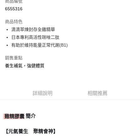
商品編號
信用卡分期付款
6555316
3 期 0 利率 每期
NT$496
21家銀行
商品特色
合作金庫商業銀行
第一商業銀行
超商取貨付款
滴滴萃煉封存全雞精華
華南商業銀行
彰化商業銀行
日本專利高活性咪唑二肽
LINE Pay
上海商業儲蓄銀行
台北富邦商業銀行
國泰世華商業銀行
兆豐國際商業銀行
有助於維持能量正常代謝(B1)
Apple Pay
臺灣中小企業銀行
台中商業銀行
銷售重點
匯豐（台灣）商業銀行
華泰商業銀行
街口支付
聯邦商業銀行
遠東國際商業銀行
養生補氣，強健體質
元大商業銀行
永豐商業銀行
ATM付款
玉山商業銀行
星展（台灣）商業銀行
台新國際商業銀行
中國信託商業銀行
運送方式
台灣樂天信用卡公司
詳細說明
相關推薦
全家取貨付款
每筆NT$80，滿NT$399(含以上)免運費
簡介
雞精膠囊
付款後全家取貨
每筆NT$80，滿NT$399(含以上)免運費
【元氣養生 聚精會神】
7-11取貨付款