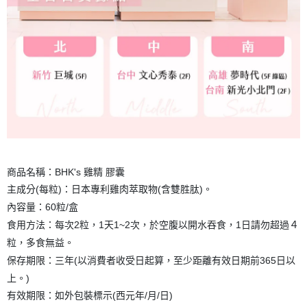
商品名稱：BHK's 雞精 膠囊
主成分(每粒)：日本專利雞肉萃取物(含雙胜肽)。
內容量：60粒/盒
食用方法：每次2粒，1天1~2次，於空腹以開水吞食，1日請勿超過４
粒，多食無益。
保存期限：三年(以消費者收受日起算，至少距離有效日期前365日以
上。)
有效期限：如外包裝標示(西元年/月/日)