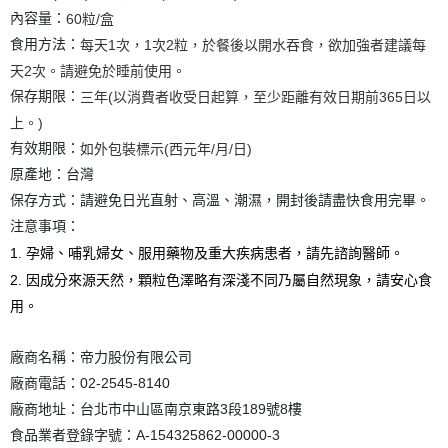
內容量：
60粒/盒
食用方法：
每天1次，1次2粒，於餐後以開水吞食，欲加強者建議每
天2次。請避免於睡前使用。
保存期限：
三年(以消費者收受日起算，至少距離有效日期前365日以
上。)
有效期限：
如外包裝標示(西元年/月/日)
原產地：台灣
保存方式：請避免日光直射、高溫、潮濕，開封後請盡快食用完畢。
注意事項：
1. 孕婦、哺乳婦女、服用藥物及重大疾病患者，請先諮詢醫師。
2. 因成分來源天然，顆粒色澤略有深淺不同乃屬自然現象，請安心食
用。
廠商名稱：帝力股份有限公司
廠商電話：02-2545-8140
廠商地址：台北市中山區南京東路3段189號8樓
食品業者登錄字號：A-154325862-00000-3