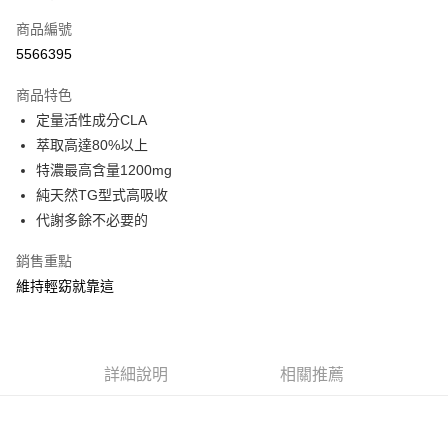
信用卡一次付款
商品編號
信用卡分期付款
5566395
3 期 0 利率 每期
NT$230
21家銀行
商品特色
合作金庫商業銀行
第一商業銀行
超商取貨付款
定量活性成分CLA
華南商業銀行
彰化商業銀行
萃取高達80%以上
LINE Pay
上海商業儲蓄銀行
台北富邦商業銀行
國泰世華商業銀行
兆豐國際商業銀行
特濃最高含量1200mg
Apple Pay
臺灣中小企業銀行
台中商業銀行
純天然TG型式高吸收
匯豐（台灣）商業銀行
華泰商業銀行
代謝多餘不必要的
街口支付
聯邦商業銀行
遠東國際商業銀行
元大商業銀行
永豐商業銀行
ATM付款
銷售重點
玉山商業銀行
星展（台灣）商業銀行
維持輕窈就靠這
台新國際商業銀行
中國信託商業銀行
運送方式
台灣樂天信用卡公司
全家取貨付款
每筆NT$80，滿NT$399(含以上)免運費
詳細說明
相關推薦
付款後全家取貨
每筆NT$80，滿NT$399(含以上)免運費