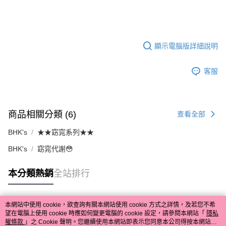
顯示電腦版詳細說明
客服
商品相關分類 (6)
查看全部
BHK's
★★窈窕系列★★
BHK's
窈窕代謝😳
本分類熱銷
全站排行
本網站中使用 cookie，欲查詢有關本網站使用 cookie 方式之詳情，及若您不希
熱門標籤
望在電腦上使用 cookie 時應如何變更電腦的 cookie 設定，請參閱本網站「
隱私
權條款
」之 Cookie 聲明。您繼續使用本網站即表示您同意本公司得按本網站使