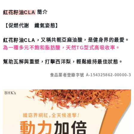
簡介
紅花籽油CLA
【促燃代謝 纖氣姿態】
又稱共軛亞麻油酸，是健身界的最愛。
紅花籽油CLA，
為一種多元不飽和脂肪酸，天然TG型式高吸收率。
幫助瓦解與重塑，打擊西洋梨，輕鬆維持最佳狀態。
食品業者登錄字號 A-154325862-00000-3