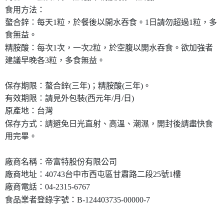
食用方法：
螯合鋅：每天1粒，於餐後以開水吞食。1日請勿超過1粒，多
食無益。
精胺酸：每次1次，一次2粒，於空腹以開水吞食。欲加強者
建議早晚各3粒，多食無益。
保存期限：螯合鋅(三年)；精胺酸(三年)。
有效期限：請見外包裝(西元年/月/日)
原產地：台灣
保存方式：請避免日光直射、高溫、潮濕，開封後請盡快食
用完畢。
廠商名稱：帝富特股份有限公司
廠商地址：40743台中市西屯區甘肅路二段25號1樓
廠商電話：04-2315-6767
食品業者登錄字號：B-124403735-00000-7