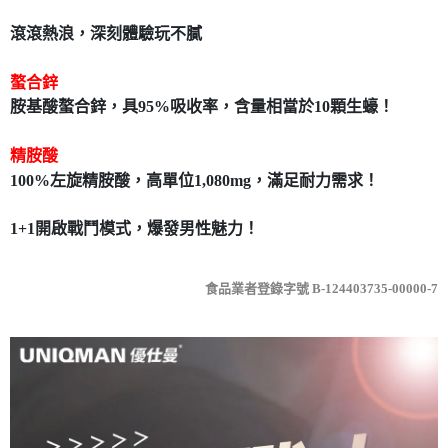
7-11取貨付款
滾滾熱浪，深刻體驗玩不膩
每筆NT$80，滿NT$490(含以上)免運費
螯合鋅
付款後7-11取貨
胺基酸螯合鋅，具95%吸收率，含量相當於10顆生蠔！
每筆NT$80，滿NT$490(含以上)免運費
宅配
精胺酸
每筆NT$80，滿NT$490(含以上)免運費
100%左旋精胺酸，高單位1,080mg，滿足耐力需求！
1+1開啟戰鬥模式，爆發男性魅力！
食品業者登錄字號 B-124403735-00000-7