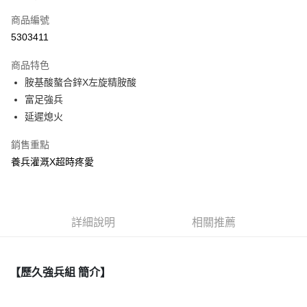
信用卡一次付款
商品編號
信用卡分期付款
5303411
3 期 0 利率 每期
NT$296
21家銀行
商品特色
合作金庫商業銀行
第一商業銀行
超商取貨付款
胺基酸螯合鋅X左旋精胺酸
華南商業銀行
彰化商業銀行
富足強兵
LINE Pay
上海商業儲蓄銀行
台北富邦商業銀行
國泰世華商業銀行
兆豐國際商業銀行
延遲熄火
Apple Pay
臺灣中小企業銀行
台中商業銀行
銷售重點
匯豐（台灣）商業銀行
華泰商業銀行
街口支付
聯邦商業銀行
遠東國際商業銀行
養兵灌溉X超時疼愛
元大商業銀行
永豐商業銀行
ATM付款
玉山商業銀行
星展（台灣）商業銀行
台新國際商業銀行
中國信託商業銀行
運送方式
台灣樂天信用卡公司
詳細說明
相關推薦
全家取貨付款
每筆NT$80，滿NT$399(含以上)免運費
【歷久強兵組 簡介】
付款後全家取貨
每筆NT$80，滿NT$399(含以上)免運費