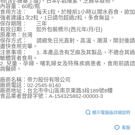
物(含γ-胺基丁酸)、日本γ-穀維素、芝麻萃取物。
內容量：60粒/瓶
食用方法：
每天1粒，於睡前1小時以開水吞食，欲
強者建議1次2粒，1日請勿超過2粒，多食無益。
保存期限：
三年
有效日期：
如外包裝標示(西元年/月/日)
原產地：台灣
保存方式：
請避免日光直射、高溫、潮濕，開封後
盡快食用完畢。
注意事項：
1. 本產品含有芝麻及其製品，不適合其
敏體質者食用。
2. 兒童、孕婦、哺乳婦女及特殊疾病患者，食用前請諮
詢醫師。
廠商名稱：帝力股份有限公司
廠商電話：02-2545-8140
廠商地址：台北市中山區南京東路3段189號8樓
食品業者登錄字號：A-154325862-00000-3
顯示電腦版詳細說明
客服