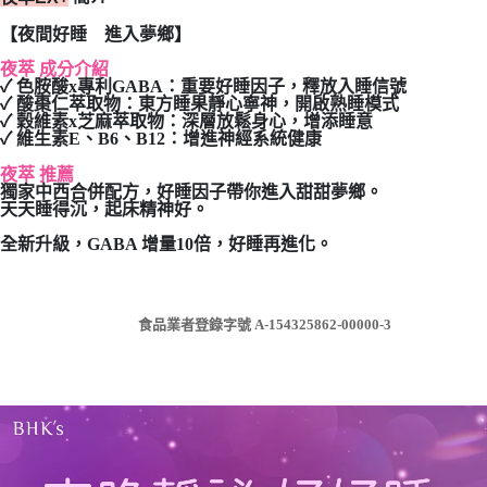
7-11取貨付款
【夜間好睡 進入夢鄉】
每筆NT$80，滿NT$490(含以上)免運費
夜萃 成分介紹
✓ 色胺酸x專利GABA：重要好睡因子，釋放入睡信號
付款後7-11取貨
✓ 酸棗仁萃取物：東方睡果靜心寧神，開啟熟睡模式
✓ 穀維素x芝麻萃取物：深層放鬆身心，增添睡意
每筆NT$80，滿NT$490(含以上)免運費
✓ 維生素E、B6、B12：增進神經系統健康
宅配
夜萃 推薦
獨家中西合併配方，好睡因子帶你進入甜甜夢鄉。
每筆NT$80，滿NT$490(含以上)免運費
天天睡得沉，起床精神好。
全新升級，GABA 增量10倍，好睡再進化。
食品業者登錄字號 A-154325862-00000-3