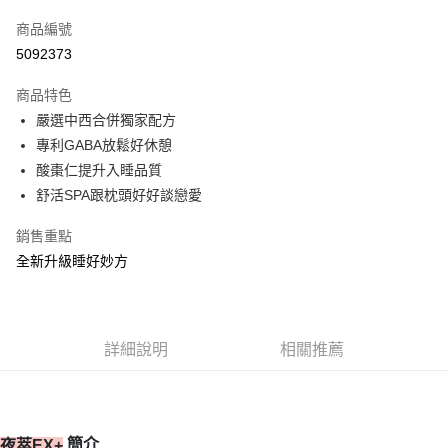
信用卡一次付款
商品編號
信用卡分期付款
5092373
3 期 0 利率 每期
NT$230
21家銀行
商品特色
合作金庫商業銀行
第一商業銀行
超商取貨付款
嚴選中西合併獨家配方
華南商業銀行
彰化商業銀行
專利GABA放鬆好休憩
LINE Pay
上海商業儲蓄銀行
台北富邦商業銀行
國泰世華商業銀行
兆豐國際商業銀行
酸棗仁提升入睡品質
Apple Pay
臺灣中小企業銀行
台中商業銀行
舒活SPA跟枕頭好好談戀愛
匯豐（台灣）商業銀行
華泰商業銀行
街口支付
聯邦商業銀行
遠東國際商業銀行
銷售重點
元大商業銀行
永豐商業銀行
ATM付款
全新升級睡好妙方
玉山商業銀行
星展（台灣）商業銀行
台新國際商業銀行
中國信託商業銀行
運送方式
台灣樂天信用卡公司
全家取貨付款
詳細說明
相關推薦
每筆NT$80，滿NT$399(含以上)免運費
付款後全家取貨
每筆NT$80，滿NT$399(含以上)免運費
簡介
夜萃EX+