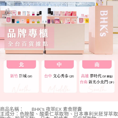
商品名稱：
BHK's 夜萃EX 素食膠囊
主成分：色胺酸、酸棗仁萃取物、日本專利米胚芽萃取