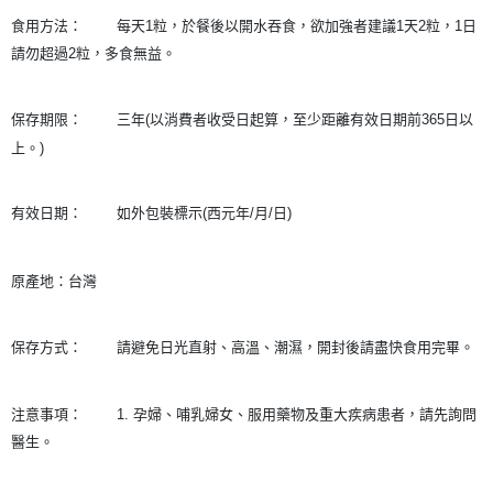
食用方法：
每天1粒，於餐後以開水吞食，欲加強者建議1天2粒，1日
請勿超過2粒，多食無益。
保存期限：
三年(以消費者收受日起算，至少距離有效日期前365日以
上。)
有效日期：
如外包裝標示(西元年/月/日)
原產地：台灣
保存方式：
請避免日光直射、高溫、潮濕，開封後請盡快食用完畢。
注意事項：
1. 孕婦、哺乳婦女、服用藥物及重大疾病患者，請先詢問
醫生。