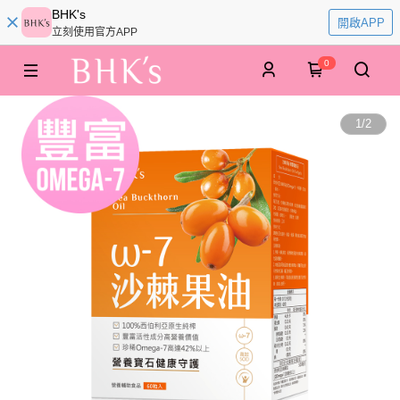
BHK's
開啟APP
立刻使用官方APP
0
1
/
2