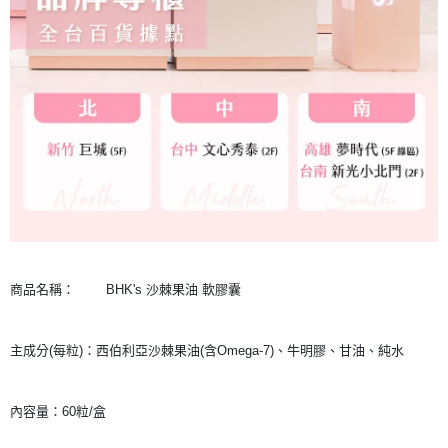
商品名稱：
BHK's 沙棘果油 軟膠囊
主成分(每粒)：西伯利亞沙棘果油(含Omega-7)、牛明膠、甘油、純水
內容量：60粒/盒