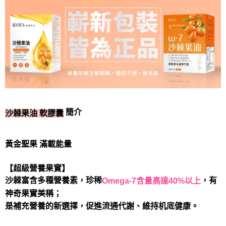
7-11取貨付款
每筆NT$80，滿NT$490(含以上)免運費
付款後7-11取貨
每筆NT$80，滿NT$490(含以上)免運費
宅配
每筆NT$80，滿NT$490(含以上)免運費
簡介
沙棘果油 軟膠囊
黃金聖果 滿載能量
【超級營養果實】
沙棘富含多種營養素，珍稀
，有
Omega-7含量高達40%以上
神奇果實美稱；
是補充營養的新選擇‎，促進流通代謝、維持机底健康。