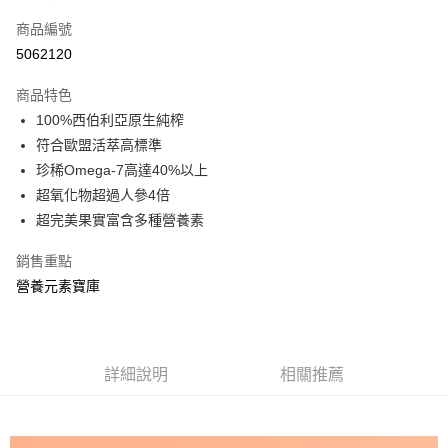
信用卡一次付款
商品編號
信用卡分期付款
5062120
3 期 0 利率 每期
NT$263
21家銀行
商品特色
合作金庫商業銀行
第一商業銀行
超商取貨付款
100%西伯利亞原生純榨
華南商業銀行
彰化商業銀行
符合歐盟活萃高標準
LINE Pay
上海商業儲蓄銀行
台北富邦商業銀行
國泰世華商業銀行
兆豐國際商業銀行
珍稀Omega-7高達40%以上
Apple Pay
臺灣中小企業銀行
台中商業銀行
超氧化物超過人參4倍
匯豐（台灣）商業銀行
華泰商業銀行
超完美果實富含多種營養素
街口支付
聯邦商業銀行
遠東國際商業銀行
元大商業銀行
永豐商業銀行
ATM付款
銷售重點
玉山商業銀行
星展（台灣）商業銀行
營養元素寶庫
台新國際商業銀行
中國信託商業銀行
運送方式
台灣樂天信用卡公司
全家取貨付款
每筆NT$80，滿NT$399(含以上)免運費
詳細說明
相關推薦
付款後全家取貨
每筆NT$80，滿NT$399(含以上)免運費