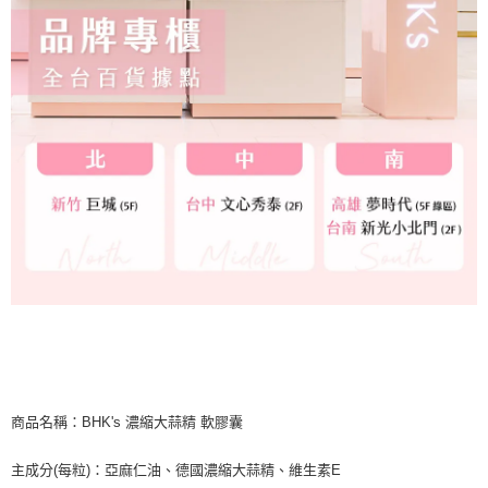
商品名稱：BHK's 濃縮大蒜精 軟膠囊
主成分(每粒)：亞麻仁油、德國濃縮大蒜精、維生素E