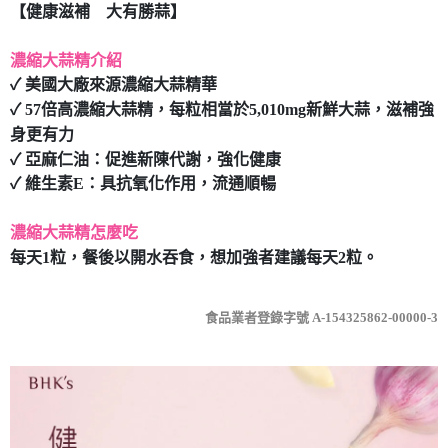
【健康滋補 大有勝蒜】
7-11取貨付款
每筆NT$80，滿NT$490(含以上)免運費
濃縮大蒜精介紹
✓ 美國大廠來源濃縮大蒜精華
付款後7-11取貨
✓ 57倍高濃縮大蒜精，每粒相當於5,010mg新鮮大蒜，滋補強
每筆NT$80，滿NT$490(含以上)免運費
身更有力
宅配
✓ 亞麻仁油：促進新陳代謝，強化健康
每筆NT$80，滿NT$490(含以上)免運費
✓ 維生素E：具抗氧化作用，流通順暢
濃縮大蒜精怎麼吃
每天1粒，餐後以開水吞食，想加強者建議每天2粒。
食品業者登錄字號 A-154325862-00000-3