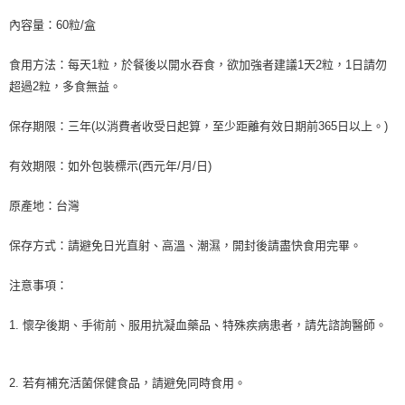
內容量：60粒/盒
食用方法：每天1粒，於餐後以開水吞食，欲加強者建議1天2粒，1日請勿
超過2粒，多食無益。
保存期限：三年(以消費者收受日起算，至少距離有效日期前365日以上。)
有效期限：如外包裝標示(西元年/月/日)
原產地：台灣
保存方式：請避免日光直射、高溫、潮濕，開封後請盡快食用完畢。
注意事項：
1. 懷孕後期、手術前、服用抗凝血藥品、特殊疾病患者，請先諮詢醫師。
2. 若有補充活菌保健食品，請避免同時食用。