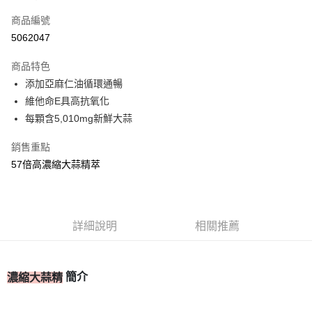
信用卡一次付款
商品編號
信用卡分期付款
5062047
3 期 0 利率 每期
NT$130
21家銀行
商品特色
合作金庫商業銀行
第一商業銀行
超商取貨付款
添加亞麻仁油循環通暢
華南商業銀行
彰化商業銀行
維他命E具高抗氧化
LINE Pay
上海商業儲蓄銀行
台北富邦商業銀行
國泰世華商業銀行
兆豐國際商業銀行
每顆含5,010mg新鮮大蒜
Apple Pay
臺灣中小企業銀行
台中商業銀行
銷售重點
匯豐（台灣）商業銀行
華泰商業銀行
街口支付
聯邦商業銀行
遠東國際商業銀行
57倍高濃縮大蒜精萃
元大商業銀行
永豐商業銀行
ATM付款
玉山商業銀行
星展（台灣）商業銀行
台新國際商業銀行
中國信託商業銀行
運送方式
台灣樂天信用卡公司
詳細說明
相關推薦
全家取貨付款
每筆NT$80，滿NT$399(含以上)免運費
簡介
濃縮大蒜精
付款後全家取貨
每筆NT$80，滿NT$399(含以上)免運費