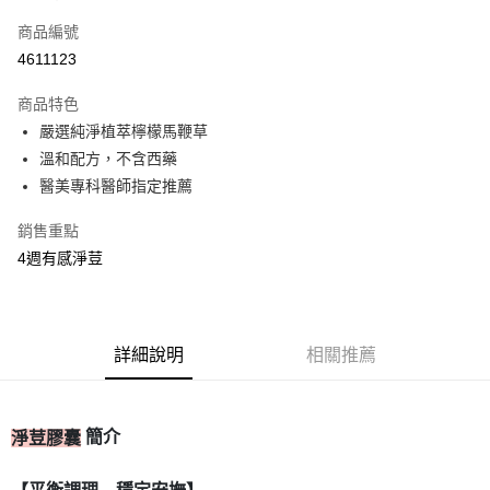
信用卡一次付款
商品編號
信用卡分期付款
4611123
3 期 0 利率 每期
NT$363
21家銀行
商品特色
合作金庫商業銀行
第一商業銀行
超商取貨付款
嚴選純淨植萃檸檬馬鞭草
華南商業銀行
彰化商業銀行
溫和配方，不含西藥
LINE Pay
上海商業儲蓄銀行
台北富邦商業銀行
國泰世華商業銀行
兆豐國際商業銀行
醫美專科醫師指定推薦
Apple Pay
臺灣中小企業銀行
台中商業銀行
銷售重點
匯豐（台灣）商業銀行
華泰商業銀行
街口支付
聯邦商業銀行
遠東國際商業銀行
4週有感淨荳
元大商業銀行
永豐商業銀行
ATM付款
玉山商業銀行
星展（台灣）商業銀行
台新國際商業銀行
中國信託商業銀行
運送方式
台灣樂天信用卡公司
詳細說明
相關推薦
全家取貨付款
每筆NT$80，滿NT$399(含以上)免運費
簡介
淨荳膠囊
付款後全家取貨
每筆NT$80，滿NT$399(含以上)免運費