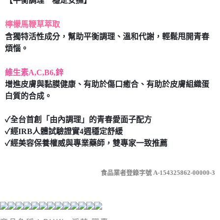
【平衡調理 穩定安撫】
7-11取貨付款
每筆NT$80，滿NT$490(含以上)免運費
檸檬馬鞭草萃取
含獨特活性成分，幫助平衡調理、溫和代謝，輕鬆甩開青春
付款後7-11取貨
煩惱。
每筆NT$80，滿NT$490(含以上)免運費
維生素A,C,B6,鋅
宅配
增進皮膚與黏膜健康、有助於傷口癒合、有助於皮膚組織蛋
每筆NT$80，滿NT$490(含以上)免運費
白質的合成。
✓全台首創「由內調理」的青春愛面子配方
✓經IRB人體試驗證實4週穩定舒緩
✓經美容保養權威與專業藥師，雙專家一致推薦
食品業者登錄字號 A-154325862-00000-3