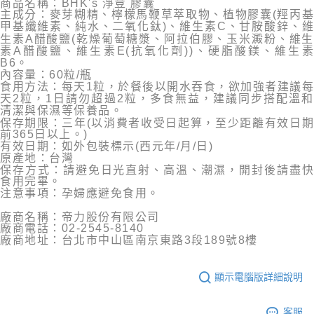
商品名稱：BHK's 淨荳 膠囊
主成分：
麥芽糊精、檸檬馬鞭草萃取物、植物膠囊(羥丙
甲基纖維素、純水、二氧化鈦)、維生素C、甘胺酸鋅、維
生素A醋酸鹽(乾燥葡萄糖漿、阿拉伯膠、玉米澱粉、維生
素A醋酸鹽、維生素E(抗氧化劑))、硬脂酸鎂、維生素
B6。
內容量：
60粒/瓶
食用方法：
每天1粒，於餐後以開水吞食，欲加強者建議每
天2粒，1日請勿超過2粒，多食無益，建議同步搭配溫和
清潔與保濕等保養品。
保存期限：三年(以消費者收受日起算，至少距離有效日期
前365日以上。)
有效日期：如外包裝標示(西元年/月/日)
原產地：台灣
保存方式：請避免日光直射、高溫、潮濕，開封後請盡快
食用完畢。
注意事項：孕婦應避免食用。
廠商名稱：帝力股份有限公司
廠商電話：02-2545-8140
廠商地址：台北市中山區南京東路3段189號8樓
顯示電腦版詳細說明
客服