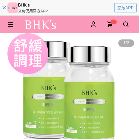
BHK's
開啟APP
立刻使用官方APP
0
1
/
2