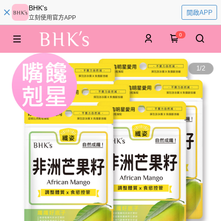
BHK's
開啟APP
立刻使用官方APP
0
1
/
2