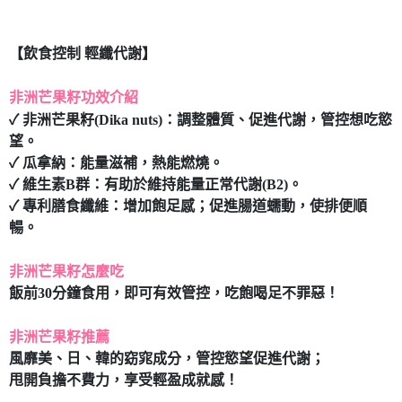
7-11取貨付款
每筆NT$80，滿NT$490(含以上)免運費
【飲食控制 輕纖代謝】
付款後7-11取貨
非洲芒果籽功效介紹
每筆NT$80，滿NT$490(含以上)免運費
✓ 非洲芒果籽(Dika nuts)：調整體質、促進代謝，管控想吃慾
宅配
望。
每筆NT$80，滿NT$490(含以上)免運費
✓ 瓜拿納：能量滋補，熱能燃燒。
✓ 維生素B群：有助於維持能量正常代謝(B2)。
✓ 專利膳食纖維：增加飽足感；促進腸道蠕動，使排便順
暢。
非洲芒果籽怎麼吃
飯前30分鐘食用，即可有效管控，吃飽喝足不罪惡！
非洲芒果籽推薦
風靡美、日、韓的窈窕成分，管控慾望促進代謝；
甩開負擔不費力，享受輕盈成就感！