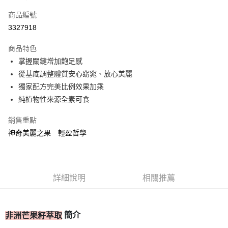
信用卡一次付款
商品編號
信用卡分期付款
3327918
3 期 0 利率 每期
NT$733
21家銀行
商品特色
合作金庫商業銀行
第一商業銀行
超商取貨付款
掌握關鍵增加飽足感
華南商業銀行
彰化商業銀行
從基底調整體質安心窈窕、放心美麗
LINE Pay
上海商業儲蓄銀行
台北富邦商業銀行
國泰世華商業銀行
兆豐國際商業銀行
獨家配方完美比例效果加乘
Apple Pay
臺灣中小企業銀行
台中商業銀行
純植物性來源全素可食
匯豐（台灣）商業銀行
華泰商業銀行
街口支付
聯邦商業銀行
遠東國際商業銀行
銷售重點
元大商業銀行
永豐商業銀行
ATM付款
神奇美麗之果 輕盈哲學
玉山商業銀行
星展（台灣）商業銀行
台新國際商業銀行
中國信託商業銀行
運送方式
台灣樂天信用卡公司
全家取貨付款
詳細說明
相關推薦
每筆NT$80，滿NT$399(含以上)免運費
付款後全家取貨
簡介
非洲芒果籽萃取
每筆NT$80，滿NT$399(含以上)免運費