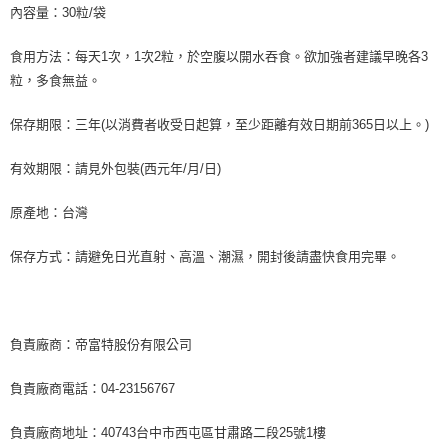
內容量：30粒/袋
食用方法：每天1次，1次2粒，於空腹以開水吞食。欲加強者建議早晚各3
粒，多食無益。
保存期限：三年(以消費者收受日起算，至少距離有效日期前365日以上。)
有效期限：請見外包裝(西元年/月/日)
原產地：台灣
保存方式：請避免日光直射、高溫、潮濕，開封後請盡快食用完畢。
負責廠商：帝富特股份有限公司
負責廠商電話：04-23156767
負責廠商地址：40743台中市西屯區甘肅路二段25號1樓