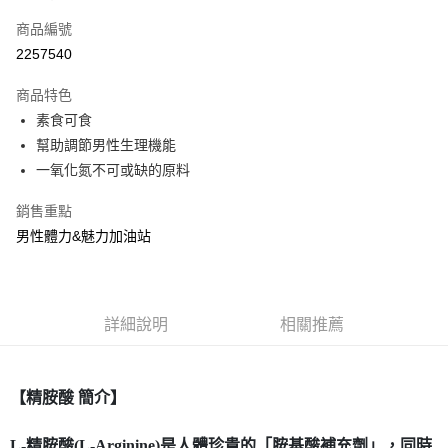
信用卡一次付款
商品編號
信用卡分期付款
2257540
3 期 0 利率 每期
NT$230
21家銀行
商品特色
合作金庫商業銀行
第一商業銀行
超商取貨付款
素食可食
華南商業銀行
彰化商業銀行
幫助調節男性生理機能
LINE Pay
上海商業儲蓄銀行
台北富邦商業銀行
國泰世華商業銀行
兆豐國際商業銀行
一氧化氮不可或缺的原料
Apple Pay
臺灣中小企業銀行
台中商業銀行
銷售重點
匯豐（台灣）商業銀行
華泰商業銀行
街口支付
聯邦商業銀行
遠東國際商業銀行
男性體力&魅力加油站
元大商業銀行
永豐商業銀行
ATM付款
玉山商業銀行
星展（台灣）商業銀行
台新國際商業銀行
中國信託商業銀行
運送方式
台灣樂天信用卡公司
詳細說明
相關推薦
全家取貨付款
每筆NT$80，滿NT$399(含以上)免運費
【精胺酸 簡介】
付款後全家取貨
每筆NT$80，滿NT$399(含以上)免運費
L-精胺酸(L-Arginine)是人體珍貴的「胺基酸補充劑」，同時