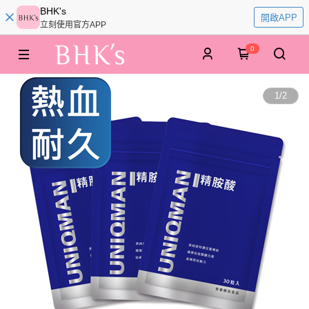
BHK's
開啟APP
立刻使用官方APP
0
1
/
2