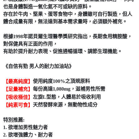
也是身體製造一氧化氮不可或缺的原料。
7-11取貨付款
存在於牛肉、堅果、蛋等食物中，身體雖可自行製造，但人
每筆NT$80，滿NT$490(含以上)免運費
體合成量有限，無法達到基本需求量時，必須額外補充。
付款後7-11取貨
每筆NT$80，滿NT$490(含以上)免運費
根據1998年諾貝爾生理醫學獎研究指出，長期食用精胺酸，
對保健具有正面的作用，
宅配
有助於提升耐力表現、促進通暢循環、調節生理機能。
每筆NT$80，滿NT$490(含以上)免運費
《自信有勁 男人的耐力加油站》
使用純度100%之頂規原料
【最高純度】
每份高達1,080mg，滋補男性所需
【足量補充】
左旋L型態，人體易於吸收利用
【吸收極佳】
天然發酵來源，無動物性成分
【純素可食】
特別推薦:
1. 欲增加男性魅力者
2. 欲增強體力、耐力者