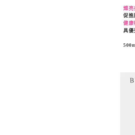
燦亮
促進
健康
具優
50