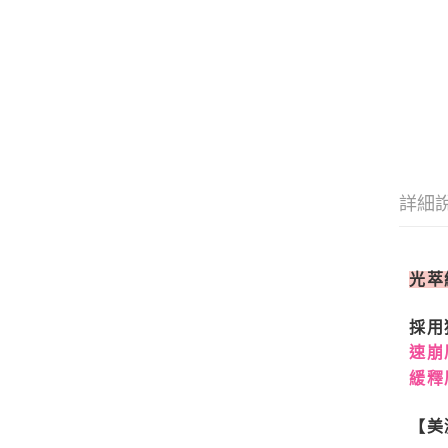
詳細
光萃
採用
速崩
緩釋
【美