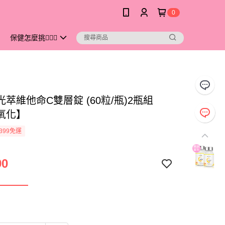
0
保健怎麼挑💁🏻‍♀️
s 光萃維他命C雙層錠 (60粒/瓶)2瓶組
氧化】
399免運
90