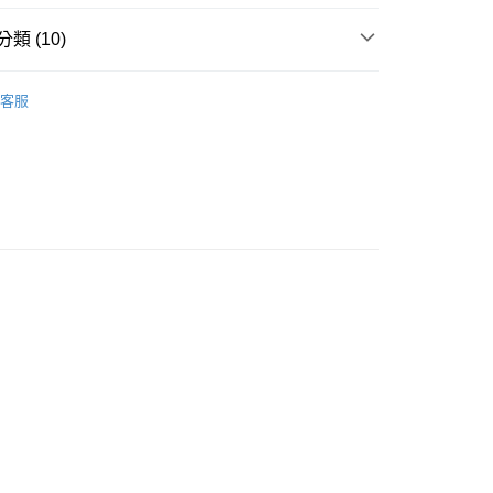
業銀行
永豐商業銀行
業銀行
星展（台灣）商業銀行
類 (10)
際商業銀行
中國信託商業銀行
天信用卡公司
★★基礎系列★★
客服
推薦
付款
活力氣色🤘🏻
0，滿NT$399(含以上)免運費
維他命👌
家取貨

透亮無瑕
0，滿NT$399(含以上)免運費

活力充沛
付款

舒敏防護
0，滿NT$490(含以上)免運費
物質👍
維他命C
1取貨
0，滿NT$490(含以上)免運費

HK's 全品項
0，滿NT$490(含以上)免運費