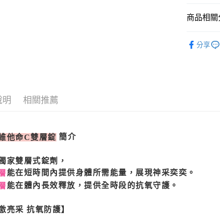
元大商
ATM付款
玉山商
商品相關分
台新國
台灣樂
BHK's
運送方式
分享
人氣商品
全家取貨
BHK's
每筆NT$8
BHK's
付款後全
說明
相關推薦
美妍保養
每筆NT$8
機能保健
7-11取貨
機能保健
每筆NT$8
簡介
維他命C雙層錠
維他命/礦
付款後7-1
獨家雙層式錠劑，
每筆NT$8
全站商品
能在短時間內提供身體所需能量，展現神采奕奕。
層
BHK's
B
宅配
能在體內長效釋放，提供全時段的抗氧守護。
層
每筆NT$8
激亮采 抗氧防護】