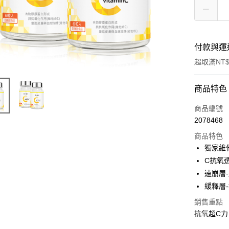
付款與運
超取滿NT$
付款方式
商品特色
信用卡一
商品編號
2078468
信用卡分
商品特色
3 期 
獨家維
合作金
C抗氧
超商取貨
華南商
速崩層
LINE Pay
上海商
緩釋層
國泰世
Apple Pay
銷售重點
臺灣中
匯豐（
抗氧超C力
街口支付
聯邦商