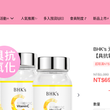
活動⭐
人氣推薦✨
多入囤貨🙌🏻
會員制度🚩
新品上市⚡
BHK’
【具抗
超取滿NT$
NT$1,380
NT$6
數量