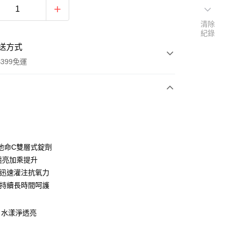
清除
紀錄
送方式
399免運
次付款
期付款
0 利率 每期
NT$230
21家銀行
他命C雙層式錠劑
庫商業銀行
第一商業銀行
透亮加乘提升
付款
業銀行
彰化商業銀行
-迅速灌注抗氧力
業儲蓄銀行
台北富邦商業銀行
-持續長時間呵護
華商業銀行
兆豐國際商業銀行
小企業銀行
台中商業銀行
台灣）商業銀行
華泰商業銀行
 水漾淨透亮
業銀行
遠東國際商業銀行