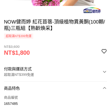
NOW健而婷 紅花苜蓿-頂級植物異黃酮(100顆/
瓶)三瓶組【熟齡煥采】
超取滿NT$399免運
NT$3,600
NT$1,800
付款與運送方式
超取滿NT$399免運
付款方式
商品特色
信用卡一次付款
商品編號
信用卡分期付款
1657485
3 期 0 利率 每期
NT$600
21家銀行