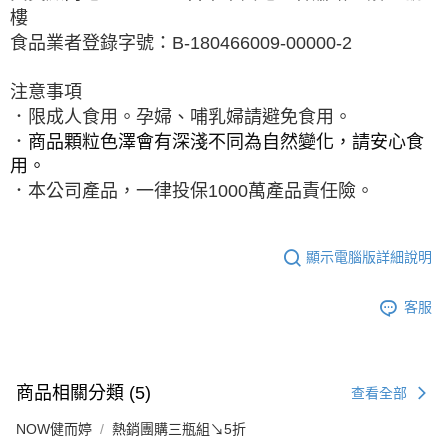
樓
食品業者登錄字號：
B-180466009-00000-2
注意事項
．限成人食用。孕婦、哺乳婦請避免食用。
．
商品顆粒色澤會有深淺不同為自然變化，請安心食
用。
．本公司產品，一律投保
1000
萬產品責任險。
顯示電腦版詳細說明
客服
商品相關分類 (5)
查看全部
NOW健而婷
熱銷團購三瓶組↘5折