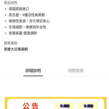
商品特色
合作金庫商業銀行
第一商業銀行
超商取貨付款
美國原裝進口
華南商業銀行
彰化商業銀行
高含量，4種活性異黃酮
LINE Pay
上海商業儲蓄銀行
台北富邦商業銀行
國泰世華商業銀行
兆豐國際商業銀行
植物性來源，非化學好安心
Apple Pay
臺灣中小企業銀行
台中商業銀行
生理調節，推薦熟年女性
匯豐（台灣）商業銀行
華泰商業銀行
青春美麗 健康調節
街口支付
聯邦商業銀行
遠東國際商業銀行
元大商業銀行
永豐商業銀行
ATM付款
銷售重點
玉山商業銀行
星展（台灣）商業銀行
更勝大豆異黃酮
台新國際商業銀行
中國信託商業銀行
運送方式
台灣樂天信用卡公司
全家取貨付款
每筆NT$80，滿NT$399(含以上)免運費
詳細說明
相關推薦
付款後全家取貨
每筆NT$80，滿NT$399(含以上)免運費
7-11取貨付款
每筆NT$80，滿NT$490(含以上)免運費