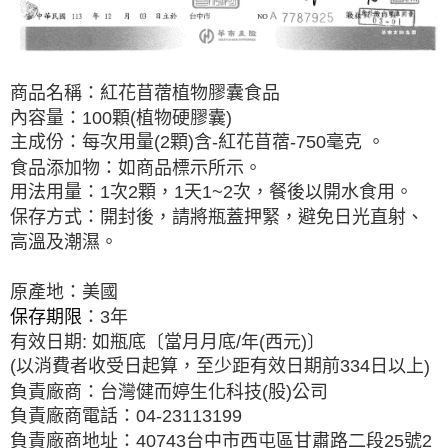
商品名稱：紅花苜蓿植物膠囊食品
內容量：
100
顆
(
植物硬膠囊
)
主成份：每次用量
(2
顆
)
含
-
紅花苜蓿
-750
毫克
。
食品添加物：如商品標示所示。
用法用量：
1
次
2
顆，
1
天
1~2
次，餐後以開水食用。
保存方式：開封後，請將瓶蓋押緊，避免日光直射、
高溫及潮濕。
原產地：美國
保存期限
：
3
年
有效日期
:
如瓶底〔當月月底
/
年
(
西元
)
〕
(
以消費者收受日起算，至少距有效日期前
334
日以上
)
負責廠商：台灣健而婷生化科技
(
股
)
公司
負責廠商電話：
04-23113199
負責廠商地址：
40743
台中市西屯區甘肅路二段
25
號
2