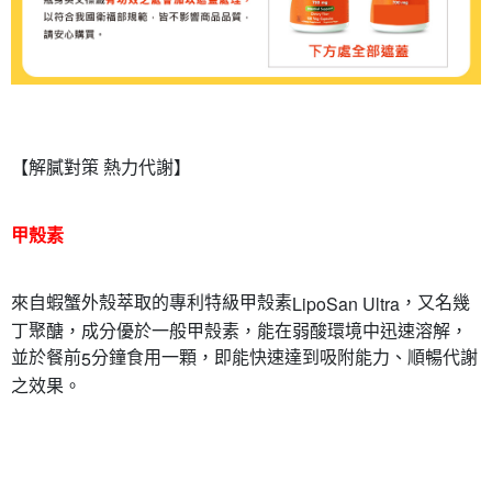
付款後7-11取貨
每筆NT$80，滿NT$490(含以上)免運費
宅配
每筆NT$80，滿NT$490(含以上)免運費
【解膩對策 熱力代謝】
甲殼素
來自蝦蟹外殼萃取的專利特級甲殼素
，又名幾
LipoSan Ultra
丁聚醣，成分優於一般甲殼素，能在弱酸環境中迅速溶解，
並於餐前
分鐘食用一顆，即能快速達到吸附能力、順暢代謝
5
之效果。