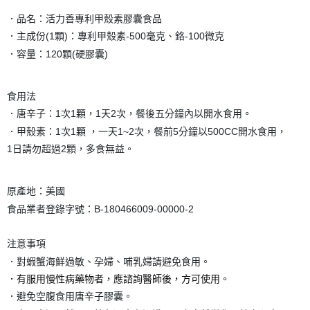
．品名：活力善專利甲殼素膠囊食品
．主成份(1顆)：專利甲殼素-500毫克、鉻-100微克
．容量：120顆(硬膠囊)
食用法
．唐辛子：1次1顆，1天2次，餐後五分鐘內以開水食用。
．甲殼素：1次1顆 ，一天1~2次，餐前5分鐘以500CC開水食用，
1日請勿超過2顆，多食無益。
原產地：美國
食品業者登錄字號：B-180466009-00000-2
注意事項
．對蝦蟹海鮮過敏、孕婦、哺乳婦請避免食用。
．有服用慢性病藥物者，應諮詢醫師後，方可使用。
．避免空腹食用唐辛子膠囊。