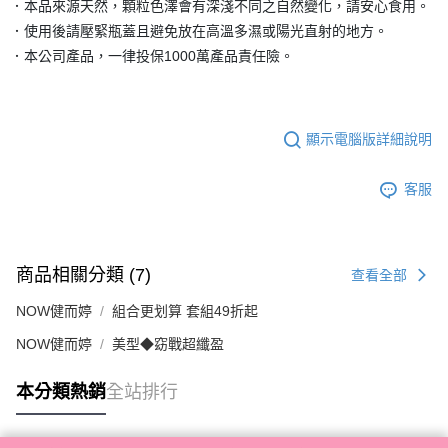
．本品來源天然，顆粒色澤會有深淺不同之自然變化，請安心食用。
．使用後請壓緊瓶蓋且避免放在高溫多濕或陽光直射的地方。
．本公司產品，一律投保1000萬產品責任險。
顯示電腦版詳細說明
客服
商品相關分類 (7)
查看全部
NOW健而婷
組合更划算 套組49折起
NOW健而婷
美型◆窈戰超纖盈
本分類熱銷
全站排行