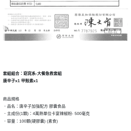
套組組合：
窈窕系-大餐急救套組
唐辛子x1 甲殼素x1
商品規格
．品名：唐辛子加強配方 膠囊食品
．主成份(1顆)：4萬熱單位卡宴辣椒粉- 500毫克
．容量：100顆(硬膠囊) (素食)