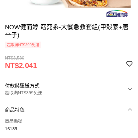
NOW健而婷 窈窕系-大餐急救套組(甲殼素+唐
辛子)
超取滿NT$399免運
NT$3,580
NT$2,041
付款與運送方式
超取滿NT$399免運
付款方式
商品特色
信用卡一次付款
商品編號
信用卡分期付款
16139
3 期 0 利率 每期
NT$680
21家銀行