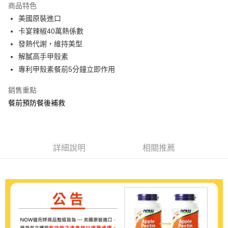
商品特色
合作金庫商業銀行
第一商業銀行
超商取貨付款
美國原裝進口
華南商業銀行
彰化商業銀行
卡宴辣椒40萬熱係數
LINE Pay
上海商業儲蓄銀行
台北富邦商業銀行
國泰世華商業銀行
兆豐國際商業銀行
發熱代謝，維持美型
Apple Pay
臺灣中小企業銀行
台中商業銀行
解膩高手甲殼素
匯豐（台灣）商業銀行
華泰商業銀行
專利甲殼素餐前5分鐘立即作用
街口支付
聯邦商業銀行
遠東國際商業銀行
元大商業銀行
永豐商業銀行
ATM付款
銷售重點
玉山商業銀行
星展（台灣）商業銀行
餐前預防餐後補救
台新國際商業銀行
中國信託商業銀行
運送方式
台灣樂天信用卡公司
全家取貨付款
每筆NT$80，滿NT$399(含以上)免運費
詳細說明
相關推薦
付款後全家取貨
每筆NT$80，滿NT$399(含以上)免運費
7-11取貨付款
每筆NT$80，滿NT$490(含以上)免運費