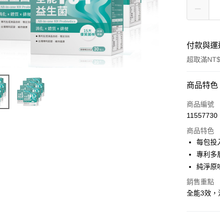
付款與運
超取滿NT$
付款方式
商品特色
信用卡一
商品編號
11557730
信用卡分
商品特色
3 期 
每包投
合作金
專利多
超商取貨
華南商
純淨原
LINE Pay
上海商
銷售重點
國泰世
Apple Pay
全能3效，
臺灣中
匯豐（
街口支付
聯邦商