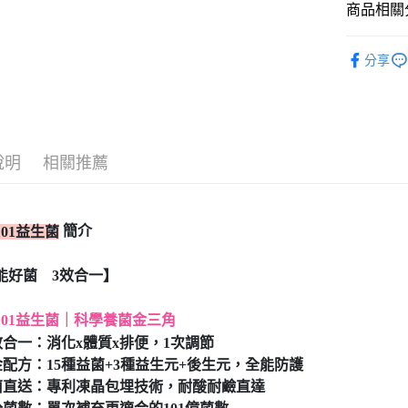
商品相關分
元大商
ATM付款
玉山商
BHK's
台新國
分享
台灣樂
運送方式
人氣商品
BHK's
全家取貨
每筆NT$8
BHK's
消
說明
相關推薦
BHK's
付款後全
每筆NT$8
機能保健
7-11取貨
機能保健
簡介
101益生菌
每筆NT$8
⭐新品上市
能好菌 3效合一】
付款後7-1
多入囤貨專
每筆NT$8
全站商品
101益生菌｜科學養菌金三角
宅配
三效合一：消化x體質x排便，1次調節
BHK's
B
黃金配方：15種益菌+3種益生元+後生元，全能防護
每筆NT$8
活菌直送：專利凍晶包埋技術，耐酸耐鹼直達