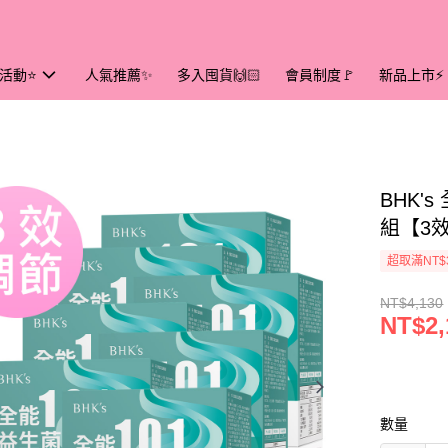
活動⭐
人氣推薦✨
多入囤貨🙌🏻
會員制度🚩
新品上市⚡
BHK'
組【3
超取滿NT$
NT$4,130
NT$2,
數量