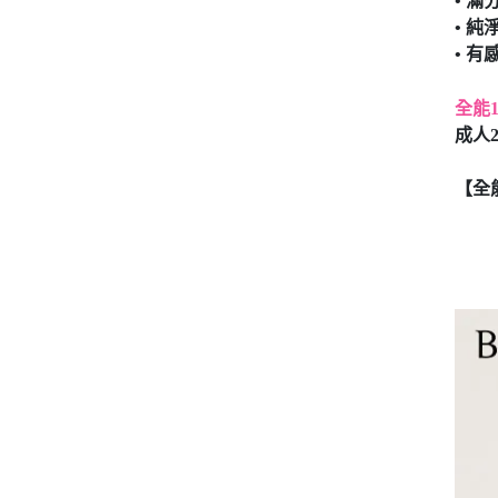
• 
• 
• 
全能
成人
【全