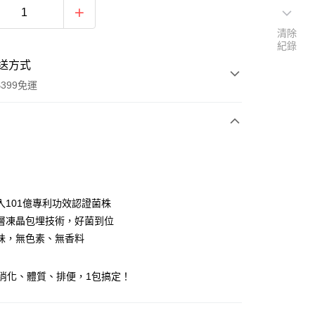
清除
紀錄
送方式
399免運
次付款
期付款
0 利率 每期
NT$726
21家銀行
入101億專利功效認證菌株
庫商業銀行
第一商業銀行
層凍晶包埋技術，好菌到位
付款
業銀行
彰化商業銀行
味，無色素、無香料
業儲蓄銀行
台北富邦商業銀行
華商業銀行
兆豐國際商業銀行
消化、體質、排便，1包搞定！
小企業銀行
台中商業銀行
台灣）商業銀行
華泰商業銀行
業銀行
遠東國際商業銀行