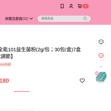
0
保健怎麼挑💁🏻‍♀️
s 全能101益生菌粉(2g/包；30包/盒)7盒
效調節】
399免運
180