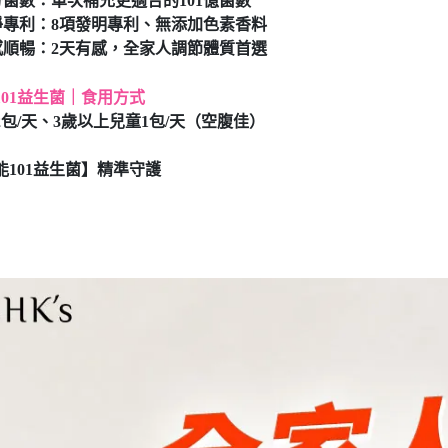
滿分菌數：單次補充更適合的101億菌數
純淨專利：8項發明專利、無添加色素香料
有感順暢：2天有感，全家人調節體質首選
101益生菌｜食用方式
2包/天、3歲以上兒童1包/天（空腹佳）
能101益生菌】精準守護