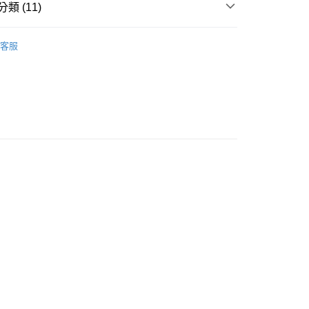
類 (11)
業銀行
永豐商業銀行
業銀行
星展（台灣）商業銀行
調整體質🤚🏻
際商業銀行
中國信託商業銀行
客服
天信用卡公司
推薦
排便順暢🤗
付款
0，滿NT$399(含以上)免運費
化順暢🙆🏻‍♀️
機能健康👍
家取貨
0，滿NT$399(含以上)免運費

消化暢通
付款

舒敏防護
0，滿NT$490(含以上)免運費
⭐
1取貨
區😎
BHK's 多入囤貨組
0，滿NT$490(含以上)免運費

HK's 全品項
0，滿NT$490(含以上)免運費