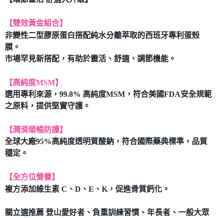
7-11取貨付款
【雙效黃金組合】
每筆NT$80，滿NT$490(含以上)免運費
非變性二型膠原蛋白搭配純水分離萃取的西班牙專利蛋殼
付款後7-11取貨
膜。
每筆NT$80，滿NT$490(含以上)免運費
市場罕見新搭配，有助於靈活、舒適、調節機能。
宅配
【高純度MSM】
每筆NT$80，滿NT$490(含以上)免運費
選用專利來源，99.8% 高純度MSM，符合美國FDA安全規範
之原料，提供堅實守護。
【潤滑順暢防護】
全球大廠95%高純度透明質酸鈉，符合國際藥典標準，品質
穩定。
【全方位營養】
複方添加維生素 C、D、E、K，促進骨質鈣化。
關立適推薦 登山愛好者、負重訓練習慣、年長者、一般大眾