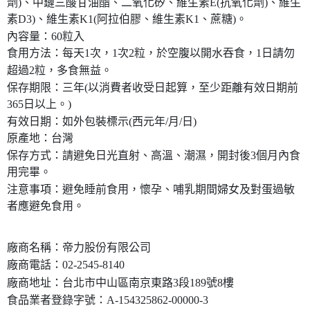
劑)、中鏈三酸甘油酯、二氧化矽、維生素E(抗氧化劑)、維生
素D3)、維生素K1(阿拉伯膠、維生素K1、蔗糖)。
內容量：60粒入
食用方法：每天1次，1次2粒，於空腹以開水吞食，1日請勿
超過2粒，多食無益。
保存期限：三年(以消費者收受日起算，至少距離有效日期前
365日以上。)
有效日期：如外包裝標示(西元年/月/日)
原產地：台灣
保存方式：請避免日光直射、高溫、潮濕，開封後3個月內食
用完畢。
注意事項：避免睡前食用，懷孕、哺乳期間婦女及對蛋過敏
者應避免食用。
廠商名稱：帝力股份有限公司
廠商電話：02-2545-8140
廠商地址：台北市中山區南京東路3段189號8樓
食品業者登錄字號：A-154325862-00000-3