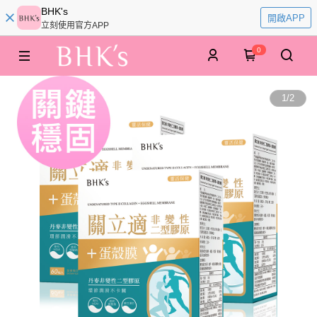
BHK's
開啟APP
立刻使用官方APP
0
1
/
2