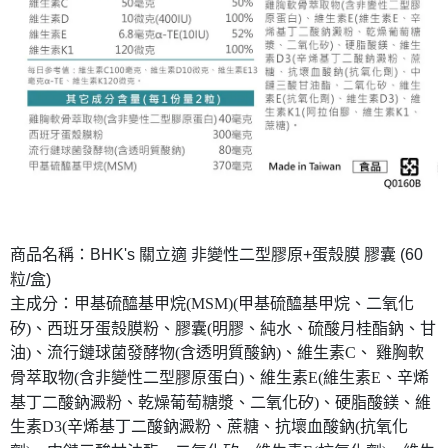
商品名稱：BHK's 關立適 非變性二型膠原+蛋殼膜 膠囊 (60
粒/盒)
主成分：甲基硫醯基甲烷(MSM)(甲基硫醯基甲烷、二氧化
矽)、西班牙蛋殼膜粉、膠囊(明膠、純水、硫酸月桂酯鈉、甘
油)、流行鏈球菌發酵物(含透明質酸鈉)、維生素C、 雞胸軟
骨萃取物(含非變性二型膠原蛋白)、維生素E(維生素E、辛烯
基丁二酸鈉澱粉、乾燥葡萄糖漿、二氧化矽)、硬脂酸鎂、維
生素D3(辛烯基丁二酸鈉澱粉、蔗糖、抗壞血酸鈉(抗氧化