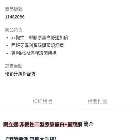
信用卡一次付款
商品編號
信用卡分期付款
11482086
3 期 0 利率 每期
NT$1,160
21家銀行
商品特色
合作金庫商業銀行
第一商業銀行
超商取貨付款
非變性二型膠原蛋白舒適加倍
華南商業銀行
彰化商業銀行
西班牙專利蛋殼膜頂規舒緩
LINE Pay
上海商業儲蓄銀行
台北富邦商業銀行
國泰世華商業銀行
兆豐國際商業銀行
專利MSM保護環節架構
Apple Pay
臺灣中小企業銀行
台中商業銀行
銷售重點
匯豐（台灣）商業銀行
華泰商業銀行
街口支付
聯邦商業銀行
遠東國際商業銀行
環節升級新配方
元大商業銀行
永豐商業銀行
ATM付款
玉山商業銀行
星展（台灣）商業銀行
台新國際商業銀行
中國信託商業銀行
運送方式
台灣樂天信用卡公司
詳細說明
相關推薦
全家取貨付款
每筆NT$80，滿NT$399(含以上)免運費
簡介
關立適 非變性二型膠原蛋白+蛋殼膜
付款後全家取貨
每筆NT$80，滿NT$399(含以上)免運費
【環節靈活 舒適大升級】