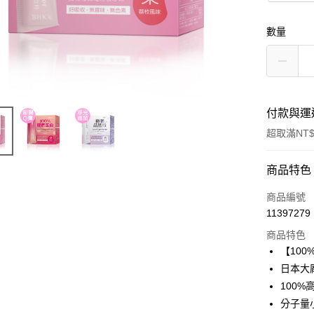
數量
付款與運
超取滿NT$
付款方式
商品特色
信用卡一
商品編號
11397279
信用卡分
商品特色
3 期 
【10
合作金
日本大
超商取貨
華南商
100
LINE Pay
上海商
分子量
國泰世