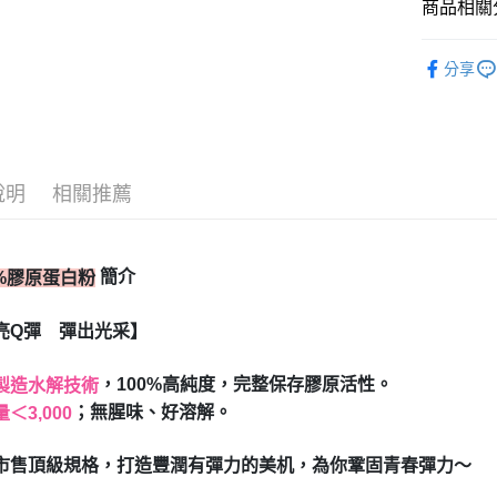
商品相關分
每筆NT$8
BHK's
分享
全站商品
BHK's
B
說明
相關推薦
簡介
0%膠原蛋白粉
亮Q彈 彈出光采】
，100%高純度，完整保存膠原活性。
製造水解技術
；無腥味、好溶解。
＜3,000
市售頂級規格，打造豐潤有彈力的美机，為你鞏固青春彈力～