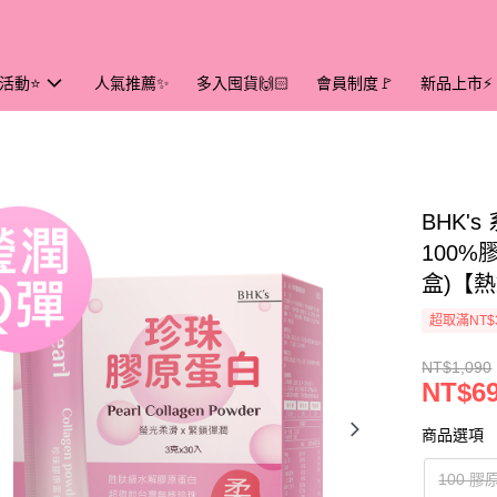
活動⭐
人氣推薦✨
多入囤貨🙌🏻
會員制度🚩
新品上市⚡
BHK'
100%
盒)【
超取滿NT$
NT$1,090
NT$6
商品選項
100 