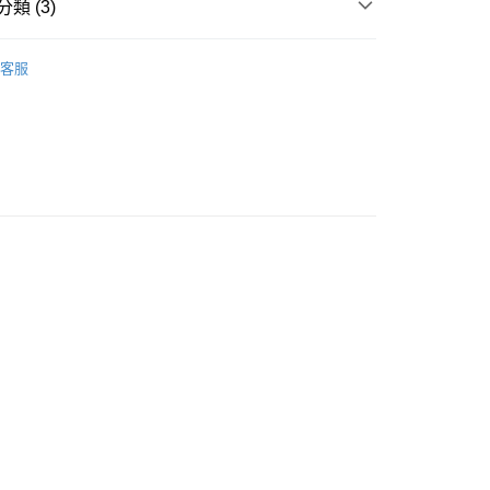
類 (3)
0，滿NT$490(含以上)免運費
★★基礎系列★★
客服

HK's 全品項