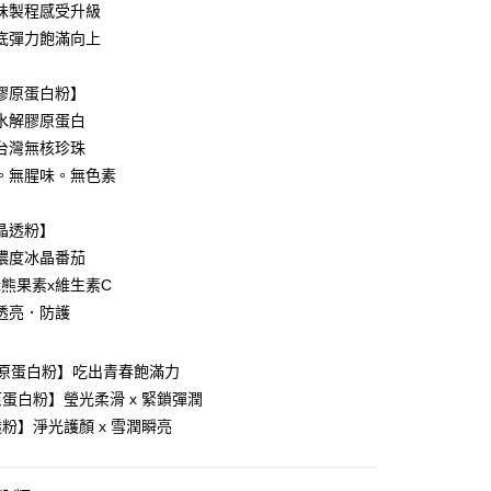
味製程感受升級
小企業銀行
台中商業銀行
底彈力飽滿向上
台灣）商業銀行
華泰商業銀行
業銀行
遠東國際商業銀行
業銀行
永豐商業銀行
膠原蛋白粉】
業銀行
星展（台灣）商業銀行
水解膠原蛋白
際商業銀行
中國信託商業銀行
台灣無核珍珠
天信用卡公司
。無腥味。無色素
付款
晶透粉】
0，滿NT$399(含以上)免運費
濃度冰晶番茄
家取貨
x熊果素x維生素C
0，滿NT$399(含以上)免運費
透亮．防護
付款
膠原蛋白粉】吃出青春飽滿力
0，滿NT$490(含以上)免運費
蛋白粉】瑩光柔滑 x 緊鎖彈潤
1取貨
粉】淨光護顏 x 雪潤瞬亮
0，滿NT$490(含以上)免運費