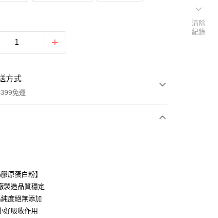
清除
紀錄
送方式
399免運
次付款
期付款
0 利率 每期
NT$230
21家銀行
0%膠原蛋白粉】
庫商業銀行
第一商業銀行
廠製造品質穩定
付款
業銀行
彰化商業銀行
%高純度絕無添加
業儲蓄銀行
台北富邦商業銀行
小好吸收作用
華商業銀行
兆豐國際商業銀行