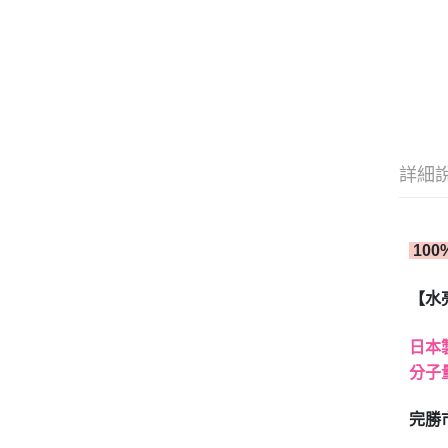
詳細
10
【水
日本
分子量
完勝