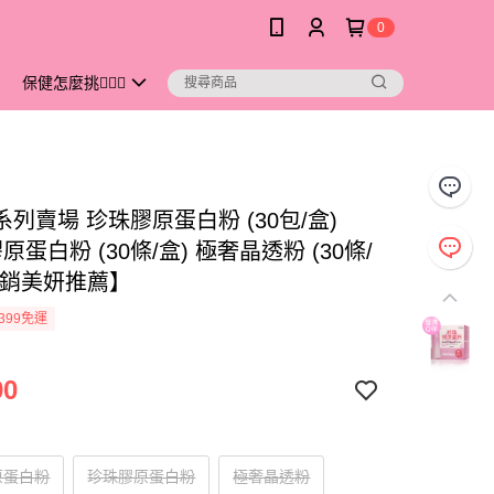
0
保健怎麼挑💁🏻‍♀️
s 系列賣場 珍珠膠原蛋白粉 (30包/盒)
膠原蛋白粉 (30條/盒) 極奢晶透粉 (30條/
熱銷美妍推薦】
399免運
90
膠原蛋白粉
珍珠膠原蛋白粉
極奢晶透粉