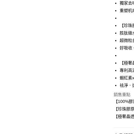
獨家去
Apple Pay
臺灣中
重塑机
匯豐（
街口支付
聯邦商
元大商
ATM付款
【珍珠
玉山商
胜肽級
台新國
超微粒
台灣樂
運送方式
好吸收
全家取貨
【極奢
每筆NT$8
專利高
付款後全
蝦紅素
每筆NT$8
祛淨．
7-11取貨
銷售重點
【100%
每筆NT$8
【珍珠膠原
付款後7-1
【極奢晶透
每筆NT$8
宅配