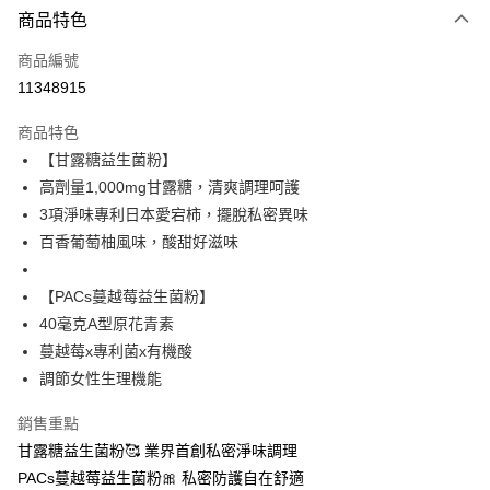
商品特色
信用卡一次付款
商品編號
信用卡分期付款
11348915
3 期 0 利率 每期
NT$430
21家銀行
商品特色
合作金庫商業銀行
第一商業銀行
超商取貨付款
【甘露糖益生菌粉】
華南商業銀行
彰化商業銀行
高劑量1,000mg甘露糖，清爽調理呵護
LINE Pay
上海商業儲蓄銀行
台北富邦商業銀行
國泰世華商業銀行
兆豐國際商業銀行
3項淨味專利日本愛宕柿，擺脫私密異味
Apple Pay
臺灣中小企業銀行
台中商業銀行
百香葡萄柚風味，酸甜好滋味
匯豐（台灣）商業銀行
華泰商業銀行
街口支付
聯邦商業銀行
遠東國際商業銀行
【PACs蔓越莓益生菌粉】
元大商業銀行
永豐商業銀行
ATM付款
40毫克A型原花青素
玉山商業銀行
星展（台灣）商業銀行
蔓越莓x專利菌x有機酸
台新國際商業銀行
中國信託商業銀行
運送方式
台灣樂天信用卡公司
調節女性生理機能
全家取貨付款
銷售重點
每筆NT$80，滿NT$399(含以上)免運費
甘露糖益生菌粉🥰 業界首創私密淨味調理
付款後全家取貨
PACs蔓越莓益生菌粉🎀 私密防護自在舒適