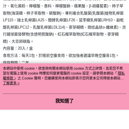
汁、氧化澱粉、檸檬酸、香料、檸檬酸鈉、蘋果酸、β-胡蘿蔔素)、柿子萃
取物(海藻糖、柿子萃取物、碳酸鈉)、專利複合乳酸菌(乳酸菌(植物乳桿菌
LP115、瑞士乳桿菌LA25、醱酵乳桿菌LF26、鼠李糖乳桿菌LRH10、副乾
酪乳桿菌LPC12、乳酸乳桿菌LDL114)、麥芽糊精、微結晶狀α-纖維素)、流
行鏈球菌發酵物(含透明質酸鈉)、紅石榴萃取物(紅石榴萃取物、麥芽糊
精)、大豆卵磷脂。
內容量：20入 / 盒
食用方法：每天1包，於睡前空腹食用，欲加強者建議早晚空腹各1包。
保存期限：二年
本網站中使用 cookie，欲查詢有關本網站使用 cookie 方式之詳情，及若您不希
有效日期：如外包裝標示(西元年/月/日)
望在電腦上使用 cookie 時應如何變更電腦的 cookie 設定，請參閱本網站「
隱私
原產地：
台灣
權條款
」之 Cookie 聲明。您繼續使用本網站即表示您同意本公司得按本網站使
用條款之 Cookie 聲明使用 cookie。
了解更多 >
保存方式：避免日光直射、高溫、潮濕，開封後盡快食用完畢。
注意事項：本產品含有大豆及其製品，不適合對其過敏體質者食用。
我知道了
商品名稱：BHK's PACs蔓越莓益生菌粉 (2g/包；30包/盒)
主成分(每粒)：美國蔓越莓萃取物、320倍蔓越莓萃取物、專利複合乳酸