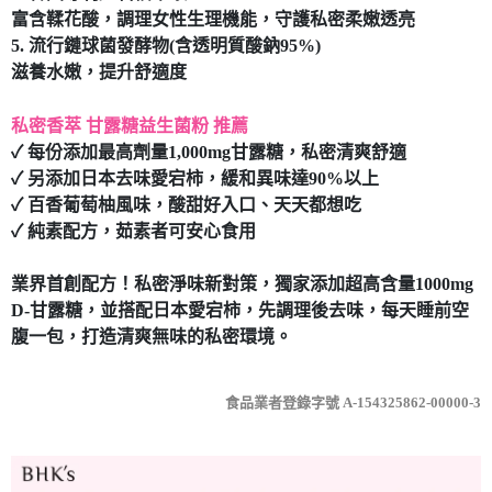
富含鞣花酸，調理女性生理機能，守護私密柔嫩透亮
5. 流行鏈球菌發酵物(含透明質酸鈉95%)
滋養水嫩，提升舒適度
私密香萃 甘露糖益生菌粉 推薦
✓ 每份添加最高劑量1,000mg甘露糖，私密清爽舒適
✓ 另添加日本去味愛宕柿，緩和異味達90%以上
✓ 百香葡萄柚風味，酸甜好入口、天天都想吃
✓ 純素配方，茹素者可安心食用
業界首創配方！私密淨味新對策，獨家添加超高含量1000mg
D-甘露糖，並搭配日本愛宕柿，先調理後去味，每天睡前空
腹一包，打造清爽無味的私密環境。
食品業者登錄字號 A-154325862-00000-3