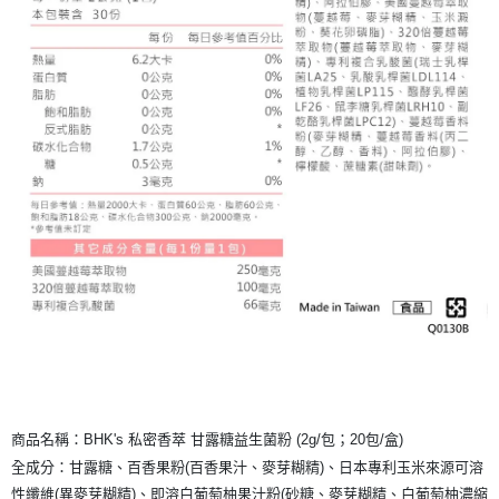
商品名稱：BHK's 私密香萃 甘露糖益生菌粉 (2g/包；20包/盒)
全成分：甘露糖、百香果粉(百香果汁、麥芽糊精)、日本專利玉米來源可溶
性纖維(異麥芽糊精)、即溶白葡萄柚果汁粉(砂糖、麥芽糊精、白葡萄柚濃縮