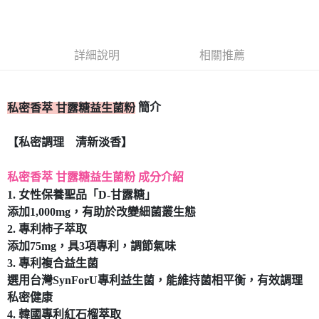
每筆NT$80，滿NT$399(含以上)免運費
7-11取貨付款
每筆NT$80，滿NT$490(含以上)免運費
詳細說明
相關推薦
付款後7-11取貨
每筆NT$80，滿NT$490(含以上)免運費
簡介
私密香萃 甘露糖益生菌粉
宅配
【私密調理 清新淡香】
每筆NT$80，滿NT$490(含以上)免運費
私密香萃 甘露糖益生菌粉 成分介紹
1. 女性保養聖品「D-甘露糖」
添加1,000mg，有助於改變細菌叢生態
2. 專利柿子萃取
添加75mg，具3項專利，調節氣味
3. 專利複合益生菌
選用台灣SynForU專利益生菌，能維持菌相平衡，有效調理
私密健康
4. 韓國專利紅石榴萃取