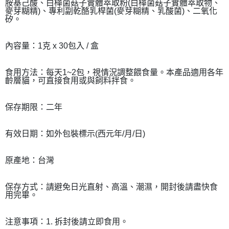
胺基己酸、白樺菌菇子實體萃取粉(白樺菌菇子實體萃取物、
麥芽糊精)、專利副乾酪乳桿菌(麥芽糊精、乳酸菌)、二氧化
矽。
內容量：1克 x 30包入 / 盒
食用方法：每天1~2包，視情況調整餵食量。本產品適用各年
齡層貓，可直接食用或與飼料拌食。
保存期限：二年
有效日期：如外包裝標示(西元年/月/日)
原產地：台灣
保存方式：請避免日光直射、高溫、潮濕，開封後請盡快食
用完畢。
注意事項：1. 拆封後請立即食用。