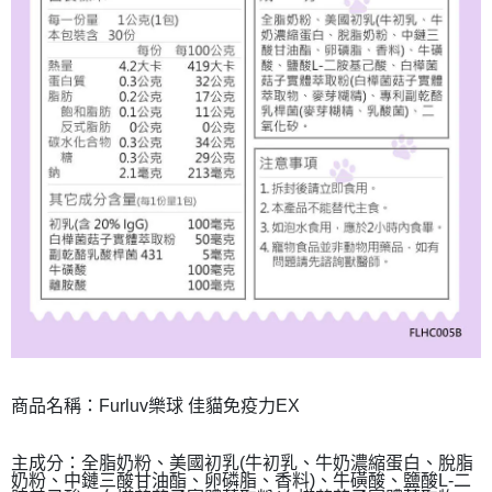
商品名稱：Furluv樂球 佳貓免疫力EX
主成分：全脂奶粉、美國初乳(牛初乳、牛奶濃縮蛋白、脫脂
奶粉、中鏈三酸甘油酯、卵磷脂、香料)、牛磺酸、鹽酸L-二