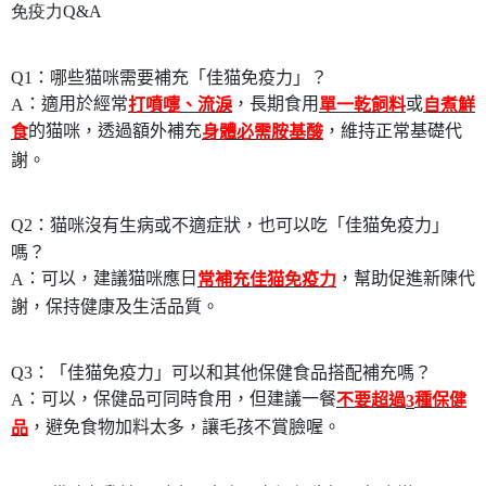
免疫力Q&A
Q1
：哪些猫咪需要補充「佳猫免疫力」？
：適用於經常
，長期食用
或
A
打噴嚏、流淚
單一乾飼料
自煮鮮
的猫咪，透過額外補充
，維持正常基礎代
食
身體必需胺基酸
謝。
Q2
：猫咪沒有生病或不適症狀，也可以吃「佳猫免疫力」
嗎？
：可以，建議猫咪應日
，幫助促進新陳代
A
常補充佳猫免疫力
謝，保持健康及生活品質。
Q3
：「佳猫免疫力」可以和其他保健食品搭配補充嗎？
：可以，保健品可同時食用，但建議一餐
不要超過
種保健
A
3
，避免食物加料太多，讓毛孩不賞臉喔。
品