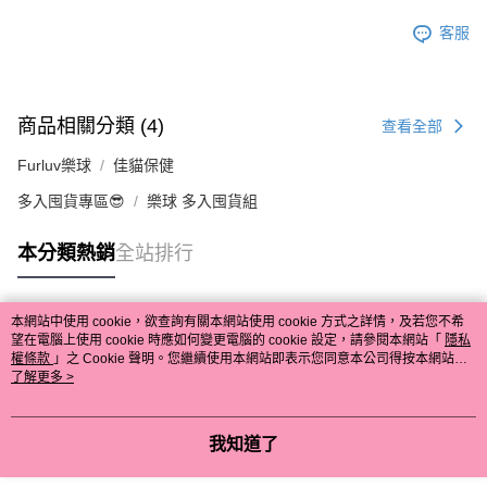
客服
商品相關分類 (4)
查看全部
Furluv樂球
佳貓保健
多入囤貨專區😎
樂球 多入囤貨組
本分類熱銷
全站排行
本網站中使用 cookie，欲查詢有關本網站使用 cookie 方式之詳情，及若您不希
熱門標籤
望在電腦上使用 cookie 時應如何變更電腦的 cookie 設定，請參閱本網站「
隱私
權條款
」之 Cookie 聲明。您繼續使用本網站即表示您同意本公司得按本網站使
用條款之 Cookie 聲明使用 cookie。
了解更多 >
我知道了