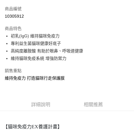
信用卡一次付款
商品編號
信用卡分期付款
10305912
3 期 0 利率 每期
NT$793
21家銀行
商品特色
合作金庫商業銀行
第一商業銀行
超商取貨付款
初乳(IgG) 維持貓咪免疫力
華南商業銀行
彰化商業銀行
專利益生菌貓咪健康好底子
LINE Pay
上海商業儲蓄銀行
台北富邦商業銀行
國泰世華商業銀行
兆豐國際商業銀行
高純度離胺酸 有助於眼鼻、呼吸道健康
Apple Pay
臺灣中小企業銀行
台中商業銀行
維持貓咪免疫系統 增強防禦力
匯豐（台灣）商業銀行
華泰商業銀行
街口支付
聯邦商業銀行
遠東國際商業銀行
銷售重點
元大商業銀行
永豐商業銀行
ATM付款
維持免疫力 打造貓咪行走保護膜
玉山商業銀行
星展（台灣）商業銀行
台新國際商業銀行
中國信託商業銀行
運送方式
台灣樂天信用卡公司
全家取貨付款
詳細說明
相關推薦
每筆NT$80，滿NT$399(含以上)免運費
付款後全家取貨
【貓咪免疫力EX養護計畫】
每筆NT$80，滿NT$399(含以上)免運費