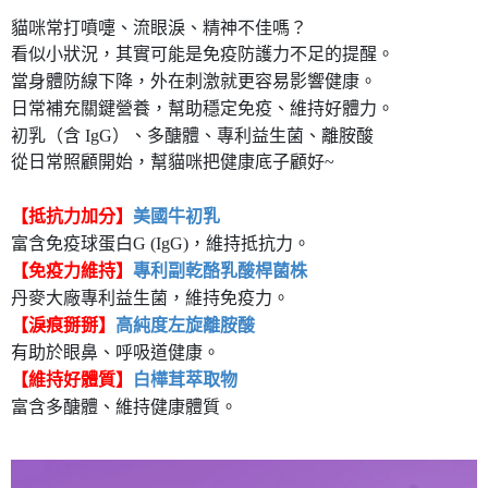
7-11取貨付款
貓咪常打噴嚏、流眼淚、精神不佳嗎？
每筆NT$80，滿NT$490(含以上)免運費
看似小狀況，其實可能是免疫防護力不足的提醒。
當身體防線下降，外在刺激就更容易影響健康。
付款後7-11取貨
日常補充關鍵營養，幫助穩定免疫、維持好體力。
每筆NT$80，滿NT$490(含以上)免運費
初乳（含 IgG）、多醣體、專利益生菌、離胺酸
從日常照顧開始，幫貓咪把健康底子顧好~
宅配
每筆NT$80，滿NT$490(含以上)免運費
【抵抗力加分】
美國牛初乳
富含免疫球蛋白G (IgG)，維持抵抗力。
【免疫力維持】
專利副乾酪乳酸桿菌株
丹麥大廠專利益生菌，維持免疫力。
【淚痕掰掰】
高純度左旋離胺酸
有助於眼鼻、呼吸道健康。
【維持好體質】
白樺茸萃取物
富含多醣體、維持健康體質。