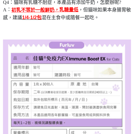
Q
4：貓咪有乳糖不耐症，本產品有添加牛奶，怎麼辦呢?
：
A
，乳糖量低
，但貓咪如果本身腸胃敏
初乳不等於一般鮮奶
感，建議
混在主食中或隨餐一起吃。
1/4-1/2包